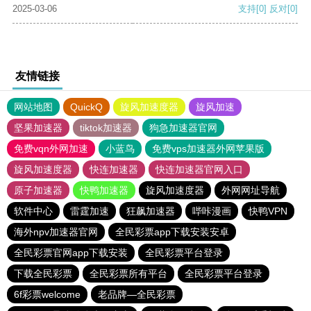
2025-03-06
支持
[0]
反对
[0]
友情链接
网站地图
QuickQ
旋风加速度器
旋风加速
坚果加速器
tiktok加速器
狗急加速器官网
免费vqn外网加速
小蓝鸟
免费vps加速器外网苹果版
旋风加速度器
快连加速器
快连加速器官网入口
原子加速器
快鸭加速器
旋风加速度器
外网网址导航
软件中心
雷霆加速
狂飙加速器
哔咔漫画
快鸭VPN
海外npv加速器官网
全民彩票app下载安装安卓
全民彩票官网app下载安装
全民彩票平台登录
下载全民彩票
全民彩票所有平台
全民彩票平台登录
6f彩票welcome
老品牌—全民彩票