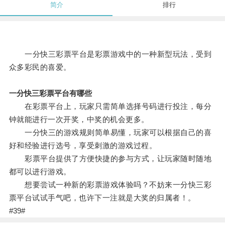
简介
排行
一分快三彩票平台是彩票游戏中的一种新型玩法，受到
众多彩民的喜爱。
一分快三彩票平台有哪些
在彩票平台上，玩家只需简单选择号码进行投注，每分
钟就能进行一次开奖，中奖的机会更多。
一分快三的游戏规则简单易懂，玩家可以根据自己的喜
好和经验进行选号，享受刺激的游戏过程。
彩票平台提供了方便快捷的参与方式，让玩家随时随地
都可以进行游戏。
想要尝试一种新的彩票游戏体验吗？不妨来一分快三彩
票平台试试手气吧，也许下一注就是大奖的归属者！。
#39#