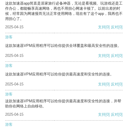
这款加速器app简直是居家旅行必备神器，无论是看视频、玩游戏还是工
作办公，都能畅享高速网络，再也不用担心网速卡顿了。以前出差的时
候，经常因为网速慢而无法正常使用网络，现在有了这个app，我再也不
用担心了。
2025-04-15
支持
[0]
反对
[0]
游客
这款加速器VPM应用程序可以给你提供全球覆盖和最高安全性的连接。
2025-04-15
支持
[0]
反对
[0]
游客
这款加速器VPM应用程序可以给你提供最高速度和安全性的连接。
2025-04-15
支持
[0]
反对
[0]
游客
这款加速器VPM应用程序可以给你提供最高速度和安全性的连接，并帮
助你在网络上自由移动。
2025-04-15
支持
[0]
反对
[0]
游客