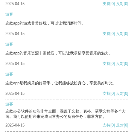
2025-04-15
支持
[0]
反对
[0]
游客
这款app的游戏非常好玩，可以让我消磨时间。
2025-04-15
支持
[0]
反对
[0]
游客
这款app的音乐资源非常优质，可以让我尽情享受音乐的魅力。
2025-04-15
支持
[0]
反对
[0]
游客
这款app是我娱乐的好帮手，让我能够放松身心，享受美好时光。
2025-04-15
支持
[0]
反对
[0]
游客
这款办公软件的功能非常全面，涵盖了文档、表格、演示文稿等各个方
面。我可以使用它来完成日常办公的所有任务，非常方便。
2025-04-15
支持
[0]
反对
[0]