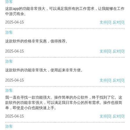
游客
这款app的功能非常强大，可以满足我所有的工作需求，让我能够在工作
中游刃有余。
2025-04-15
支持
[0]
反对
[0]
游客
这款软件的价格非常实惠，值得推荐。
2025-04-15
支持
[0]
反对
[0]
游客
这款软件的功能非常强大，使用起来非常方便。
2025-04-15
支持
[0]
反对
[0]
游客
我一直在寻找一款功能强大、操作简单的办公软件，终于找到了它。这
款软件的功能非常强大，可以满足我日常办公的所有需求。操作也很简
单，即使是小白也能快速上手。
2025-04-15
支持
[0]
反对
[0]
游客