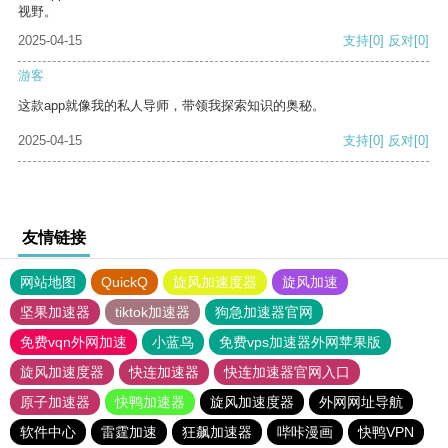
视野。
2025-04-15
支持
[0]
反对
[0]
游客
这款app就像我的私人导师，带领我探索知识的奥秘。
2025-04-15
支持
[0]
反对
[0]
友情链接
网站地图
QuickQ
旋风加速度器
旋风加速
坚果加速器
tiktok加速器
狗急加速器官网
免费vqn外网加速
小蓝鸟
免费vps加速器外网苹果版
旋风加速度器
快连加速器
快连加速器官网入口
原子加速器
快鸭加速器
旋风加速度器
外网网址导航
软件中心
雷霆加速
狂飙加速器
哔咔漫画
快鸭VPN