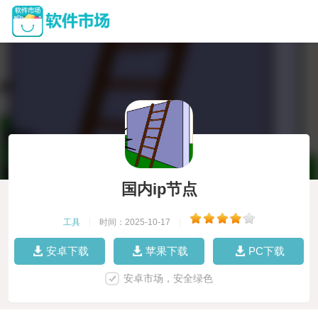
国内ip节点
工具
|
时间：2025-10-17
|
安卓下载
苹果下载
PC下载
安卓市场，安全绿色