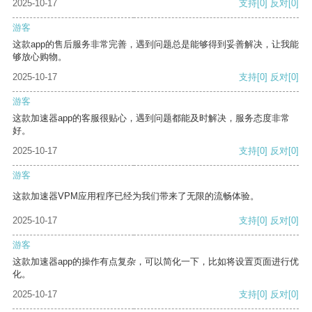
2025-10-17
支持
[0]
反对
[0]
游客
这款app的售后服务非常完善，遇到问题总是能够得到妥善解决，让我能
够放心购物。
2025-10-17
支持
[0]
反对
[0]
游客
这款加速器app的客服很贴心，遇到问题都能及时解决，服务态度非常
好。
2025-10-17
支持
[0]
反对
[0]
游客
这款加速器VPM应用程序已经为我们带来了无限的流畅体验。
2025-10-17
支持
[0]
反对
[0]
游客
这款加速器app的操作有点复杂，可以简化一下，比如将设置页面进行优
化。
2025-10-17
支持
[0]
反对
[0]