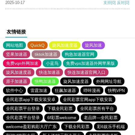
2025-10-17
支持
[0]
反对
[0]
友情链接
网站地图
QuickQ
旋风加速度器
旋风加速
坚果加速器
tiktok加速器
狗急加速器官网
免费vqn外网加速
小蓝鸟
免费vps加速器外网苹果版
旋风加速度器
快连加速器
快连加速器官网入口
原子加速器
快鸭加速器
旋风加速度器
外网网址导航
软件中心
雷霆加速
狂飙加速器
哔咔漫画
快鸭VPN
全民彩票app下载安装安卓
全民彩票官网app下载安装
全民彩票平台登录
下载全民彩票
全民彩票所有平台
全民彩票平台登录
6f彩票welcome
老品牌—全民彩票
welcome盈彩购彩大厅广东
下载全民彩票
彩6娱乐手机端