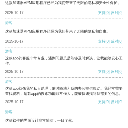
这款加速器VPM应用程序已经为我们带来了无限的隐私和安全性保护。
2025-10-17
支持
[0]
反对
[0]
游客
这款加速器VPM应用程序已经为我们带来了无限的隐私和自由。
2025-10-17
支持
[0]
反对
[0]
游客
这款app的客服非常专业，遇到问题总是能够及时解决，让我能够安心工
作。
2025-10-17
支持
[0]
反对
[0]
游客
这款app就像我的私人助理，随时随地为我的办公提供帮助。我经常需要
查找资料，这款app的搜索功能非常强大，能够快速找到我需要的信息。
2025-10-17
支持
[0]
反对
[0]
游客
这款软件的界面设计非常简洁，一目了然。