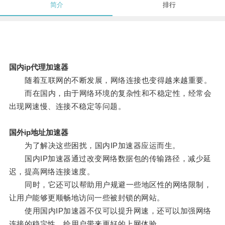
简介
排行
国内ip代理加速器
随着互联网的不断发展，网络连接也变得越来越重要。
而在国内，由于网络环境的复杂性和不稳定性，经常会
出现网速慢、连接不稳定等问题。
国外ip地址加速器
为了解决这些困扰，国内IP加速器应运而生。
国内IP加速器通过改变网络数据包的传输路径，减少延
迟，提高网络连接速度。
同时，它还可以帮助用户规避一些地区性的网络限制，
让用户能够更顺畅地访问一些被封锁的网站。
使用国内IP加速器不仅可以提升网速，还可以加强网络
连接的稳定性，给用户带来更好的上网体验。