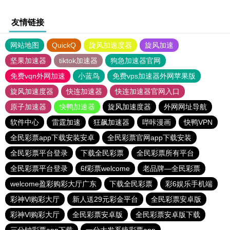
友情链接
网站地图
QuickQ
旋风加速度器
旋风加速
坚果加速器
tiktok加速器
狗急加速器官网
免费vqn外网加速
小蓝鸟
免费vps加速器外网苹果版
旋风加速度器
快连加速器
快连加速器官网入口
原子加速器
快鸭加速器
旋风加速度器
外网网址导航
软件中心
雷霆加速
狂飙加速器
哔咔漫画
快鸭VPN
全民彩票app下载安装安卓
全民彩票官网app下载安装
全民彩票平台登录
下载全民彩票
全民彩票所有平台
全民彩票平台登录
6f彩票welcome
老品牌—全民彩票
welcome盈彩购彩大厅广东
下载全民彩票
彩6娱乐手机端
彩神Vl购彩大厅
新人送29元彩金平台
全民彩票安卓版
彩神Vl购彩大厅
全民彩票安卓版
全民彩票安卓版下载