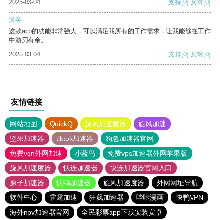
2025-03-04
支持
[0]
反对
[0]
游客
这款app的功能非常强大，可以满足我所有的工作需求，让我能够在工作
中游刃有余。
2025-03-04
支持
[0]
反对
[0]
友情链接
网站地图
QuickQ
旋风加速度器
旋风加速
坚果加速器
tiktok加速器
狗急加速器官网
免费vqn外网加速
小蓝鸟
免费vps加速器外网苹果版
旋风加速度器
快连加速器
快连加速器官网入口
原子加速器
快鸭加速器
旋风加速度器
外网网址导航
软件中心
雷霆加速
狂飙加速器
哔咔漫画
快鸭VPN
海外npv加速器官网
全民彩票app下载安装安卓