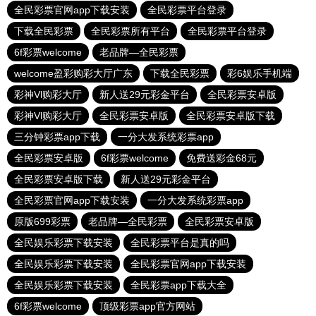
全民彩票官网app下载安装
全民彩票平台登录
下载全民彩票
全民彩票所有平台
全民彩票平台登录
6f彩票welcome
老品牌—全民彩票
welcome盈彩购彩大厅广东
下载全民彩票
彩6娱乐手机端
彩神Vl购彩大厅
新人送29元彩金平台
全民彩票安卓版
彩神Vl购彩大厅
全民彩票安卓版
全民彩票安卓版下载
三分钟彩票app下载
一分大发系统彩票app
全民彩票安卓版
6f彩票welcome
免费送彩金68元
全民彩票安卓版下载
新人送29元彩金平台
全民彩票官网app下载安装
一分大发系统彩票app
原版699彩票
老品牌—全民彩票
全民彩票安卓版
全民娱乐彩票下载安装
全民彩票平台是真的吗
全民娱乐彩票下载安装
全民彩票官网app下载安装
全民娱乐彩票下载安装
全民彩票app下载大全
6f彩票welcome
顶级彩票app官方网站