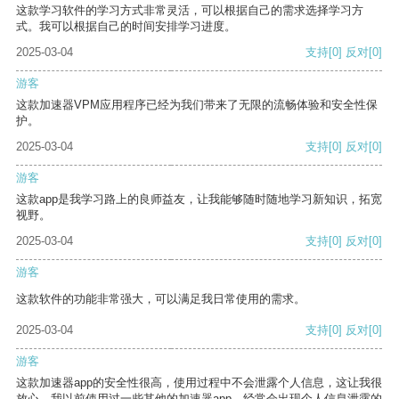
这款学习软件的学习方式非常灵活，可以根据自己的需求选择学习方
式。我可以根据自己的时间安排学习进度。
2025-03-04
支持
[0]
反对
[0]
游客
这款加速器VPM应用程序已经为我们带来了无限的流畅体验和安全性保
护。
2025-03-04
支持
[0]
反对
[0]
游客
这款app是我学习路上的良师益友，让我能够随时随地学习新知识，拓宽
视野。
2025-03-04
支持
[0]
反对
[0]
游客
这款软件的功能非常强大，可以满足我日常使用的需求。
2025-03-04
支持
[0]
反对
[0]
游客
这款加速器app的安全性很高，使用过程中不会泄露个人信息，这让我很
放心。我以前使用过一些其他的加速器app，经常会出现个人信息泄露的