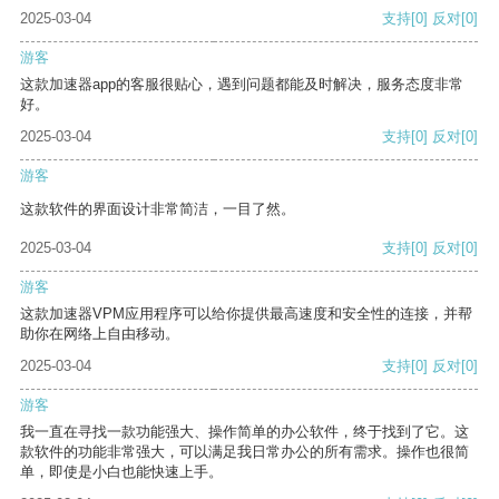
2025-03-04
支持
[0]
反对
[0]
游客
这款加速器app的客服很贴心，遇到问题都能及时解决，服务态度非常
好。
2025-03-04
支持
[0]
反对
[0]
游客
这款软件的界面设计非常简洁，一目了然。
2025-03-04
支持
[0]
反对
[0]
游客
这款加速器VPM应用程序可以给你提供最高速度和安全性的连接，并帮
助你在网络上自由移动。
2025-03-04
支持
[0]
反对
[0]
游客
我一直在寻找一款功能强大、操作简单的办公软件，终于找到了它。这
款软件的功能非常强大，可以满足我日常办公的所有需求。操作也很简
单，即使是小白也能快速上手。