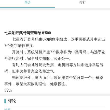
简介
排行
七星彩开奖号码查询结果500
七星彩开奖号码由0-9的数字组成，选手需要从其中选出
7个数字进行投注。
开奖时，系统随机产生7个数字作为中奖号码，与选手选
号进行比对，完全独立抽取，公正公平。
有时人们会通过历史数据、走势图等方法来选择幸运号
码，但中奖并非完全依靠运气。
购彩要理性，量力而行，谨记彩票中奖只是一个小概率
事件，希望大家购彩理性，健康投注。
#39#
评论
游客