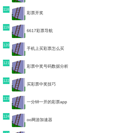
118
彩票开奖
119
6617彩票导航
120
手机上买彩票怎么买
121
彩票中奖号码数据分析
122
买彩票中奖技巧
123
一分钟一开的彩票app
124
oo网游加速器