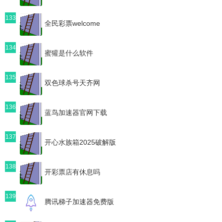
133
全民彩票welcome
134
蜜獾是什么软件
135
双色球杀号天齐网
136
蓝鸟加速器官网下载
137
开心水族箱2025破解版
138
开彩票店有休息吗
139
腾讯梯子加速器免费版