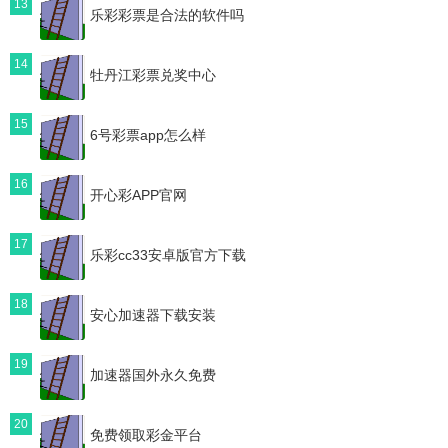
13
乐彩彩票是合法的软件吗
14
牡丹江彩票兑奖中心
15
6号彩票app怎么样
16
开心彩APP官网
17
乐彩cc33安卓版官方下载
18
安心加速器下载安装
19
加速器国外永久免费
20
免费领取彩金平台