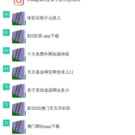
66
体彩店靠什么收入
67
彩5彩票 app下载
68
十大免费外网加速神器
69
天天基金网官网登录入口
70
弄子里加速器网址多少
71
新2025澳门天天开好彩
72
澳门网站app下截