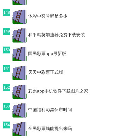
148
体彩中奖号码是多少
149
和平精英加速器免费下载安装
150
国民彩票app最新版
151
天天中彩票正式版
152
彩票app手机软件下载图片之家
153
中国福利彩票休市时间
154
全民彩票钱能提出来吗