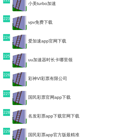
小美turbo加速
223
vpv免费下载
224
爱加速app官网下载
225
uu加速器时长卡哪里领
226
彩神VI彩票有限公司
227
国民彩票官网app下载
228
名发彩票app下载官网下载
229
国民彩票app官方版最精准