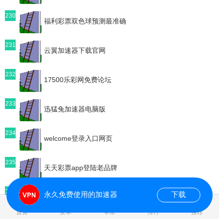
230
福利彩票双色球预测最准确
231
云翼加速器下载官网
232
17500乐彩网免费论坛
233
迅猛兔加速器电脑版
234
welcome登录入口网页
235
天天彩票app登陆老品牌
236
永久免费使用的加速器
下载
万博max官网
0.072671s
首页
安卓
苹果
排行
推荐