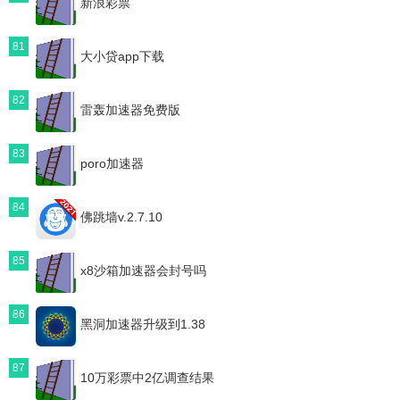
新浪彩票
81
大小贷app下载
82
雷轰加速器免费版
83
poro加速器
84
佛跳墙v.2.7.10
85
x8沙箱加速器会封号吗
86
黑洞加速器升级到1.38
87
10万彩票中2亿调查结果