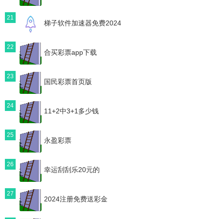
21
梯子软件加速器免费2024
22
合买彩票app下载
23
国民彩票首页版
24
11+2中3+1多少钱
25
永盈彩票
26
幸运刮刮乐20元的
27
2024注册免费送彩金