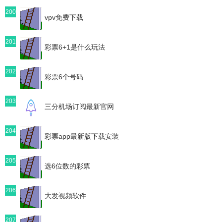
200
vpv免费下载
201
彩票6+1是什么玩法
202
彩票6个号码
203
三分机场订阅最新官网
204
彩票app最新版下载安装
205
选6位数的彩票
206
大发视频软件
207