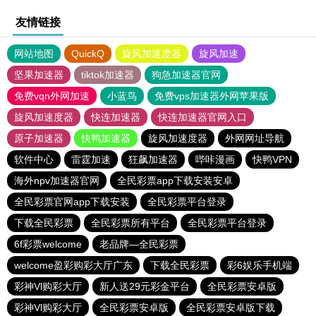
友情链接
网站地图
QuickQ
旋风加速度器
旋风加速
坚果加速器
tiktok加速器
狗急加速器官网
免费vqn外网加速
小蓝鸟
免费vps加速器外网苹果版
旋风加速度器
快连加速器
快连加速器官网入口
原子加速器
快鸭加速器
旋风加速度器
外网网址导航
软件中心
雷霆加速
狂飙加速器
哔咔漫画
快鸭VPN
海外npv加速器官网
全民彩票app下载安装安卓
全民彩票官网app下载安装
全民彩票平台登录
下载全民彩票
全民彩票所有平台
全民彩票平台登录
6f彩票welcome
老品牌—全民彩票
welcome盈彩购彩大厅广东
下载全民彩票
彩6娱乐手机端
彩神Vl购彩大厅
新人送29元彩金平台
全民彩票安卓版
彩神Vl购彩大厅
全民彩票安卓版
全民彩票安卓版下载