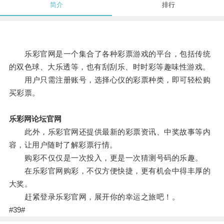
简介
排行
乐彩官网是一个集合了各种彩票游戏的平台，包括传统
的双色球、大乐透等，也有刮刮乐、时时彩等趣味性游戏。
用户只需注册账号，选择心仪的彩票种类，即可轻松购
买彩票。
乐彩网论坛官网
此外，乐彩官网还提供最新的彩票资讯、中奖故事等内
容，让用户随时了解彩票行情。
购彩不仅仅是一次投入，更是一次猜测号码的乐趣。
在乐彩官网购彩，不仅方便快捷，更有机会中得丰厚的
大奖。
赶紧登录乐彩官网，展开你的幸运之旅吧！。
#39#