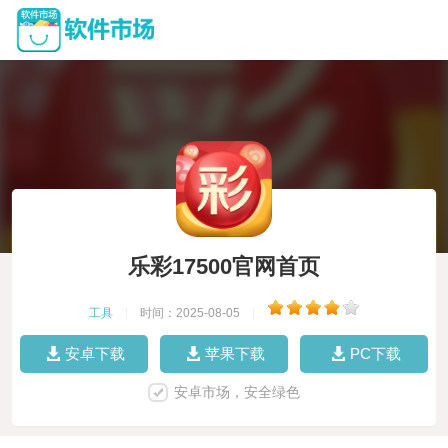
乐彩17500官网首页
工具
|
时间：2025-08-05
|
安卓下载
苹果下载
PC下载
安卓市场，安全绿色