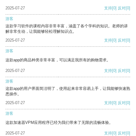
2025-07-27
支持
[0]
反对
[0]
游客
这款学习软件的课程内容非常丰富，涵盖了各个学科的知识。老师的讲
解非常生动，让我能够轻松理解知识点。
2025-07-27
支持
[0]
反对
[0]
游客
这款app的商品种类非常丰富，可以满足我所有的购物需求。
2025-07-27
支持
[0]
反对
[0]
游客
这款app的用户界面简洁明了，使用起来非常容易上手，让我能够快速熟
悉操作。
2025-07-27
支持
[0]
反对
[0]
游客
这款加速器VPM应用程序已经为我们带来了无限的流畅体验。
2025-07-27
支持
[0]
反对
[0]