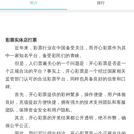
简介
排行
彩票实体店打票
近年来，彩票行业在中国备受关注，而开心彩票作为其
中一家知名平台，备受彩民们的青睐。
但是，人们普遍关心的一个问题是：开心彩票是否是一
个正规合法的平台？事实上，开心彩票是一个经过国家相关
监管部门认可的合法彩票平台，同样也具备良好的信誉和口
碑。
首先，开心彩票提供的彩种繁多，操作便捷，用户体验
良好，充值提款方便快捷，拥有强大的技术支持团队和客服
团队，保障资金安全和用户隐私。
其次，开心彩票的开奖结果都公开透明，绝不作弊，确
保公平公正。
因此，我们可以得出结论，开心彩票是一个正规合法的