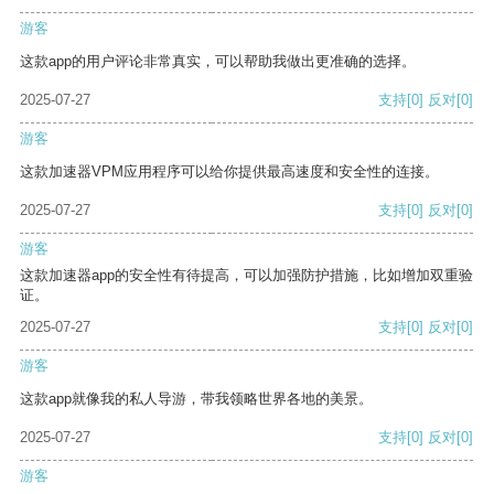
游客
这款app的用户评论非常真实，可以帮助我做出更准确的选择。
2025-07-27
支持
[0]
反对
[0]
游客
这款加速器VPM应用程序可以给你提供最高速度和安全性的连接。
2025-07-27
支持
[0]
反对
[0]
游客
这款加速器app的安全性有待提高，可以加强防护措施，比如增加双重验
证。
2025-07-27
支持
[0]
反对
[0]
游客
这款app就像我的私人导游，带我领略世界各地的美景。
2025-07-27
支持
[0]
反对
[0]
游客