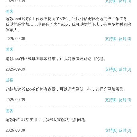
2025-09-09
支持
[0]
反对
[0]
游客
这款app让我的工作效率提高了50%，让我能够更轻松地完成工作任务。
我以前经常加班，现在有了这个app，我可以提前下班，有更多的时间陪
伴家人。
2025-09-09
支持
[0]
反对
[0]
游客
这款app的路线规划非常精准，让我能够快速到达目的地。
2025-09-09
支持
[0]
反对
[0]
游客
这款加速器app的价格有点贵，可以适当降低一些，这样会更加亲民。
2025-09-09
支持
[0]
反对
[0]
游客
这款软件非常实用，可以帮助我解决很多问题。
2025-09-09
支持
[0]
反对
[0]