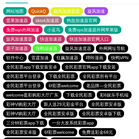
网站地图
QuickQ
旋风加速度器
旋风加速
坚果加速器
tiktok加速器
狗急加速器官网
免费vqn外网加速
小蓝鸟
免费vps加速器外网苹果版
旋风加速度器
快连加速器
快连加速器官网入口
原子加速器
快鸭加速器
旋风加速度器
外网网址导航
软件中心
雷霆加速
狂飙加速器
哔咔漫画
快鸭VPN
全民彩票app下载安装安卓
全民彩票官网app下载安装
全民彩票平台登录
下载全民彩票
全民彩票所有平台
全民彩票平台登录
6f彩票welcome
老品牌—全民彩票
welcome盈彩购彩大厅广东
下载全民彩票
彩6娱乐手机端
彩神Vl购彩大厅
新人送29元彩金平台
全民彩票安卓版
彩神Vl购彩大厅
全民彩票安卓版
全民彩票安卓版下载
三分钟彩票app下载
一分大发系统彩票app
全民彩票安卓版
6f彩票welcome
免费送彩金68元