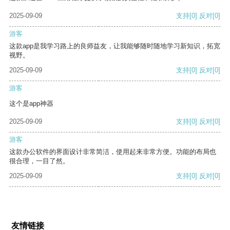
2025-09-09
支持
[0]
反对
[0]
游客
这款app是我学习路上的良师益友，让我能够随时随地学习新知识，拓宽
视野。
2025-09-09
支持
[0]
反对
[0]
游客
这个是app神器
2025-09-09
支持
[0]
反对
[0]
游客
这款办公软件的界面设计非常简洁，使用起来非常方便。功能的布局也
很合理，一目了然。
2025-09-09
支持
[0]
反对
[0]
友情链接