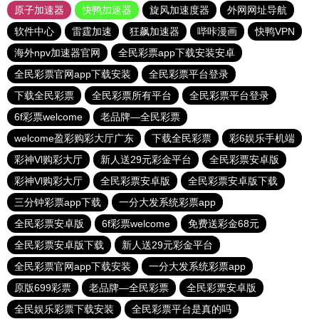
原子加速器
快鸭加速器
旋风加速度器
外网网址导航
软件中心
雷霆加速
狂飙加速器
哔咔漫画
快鸭VPN
海外npv加速器官网
全民彩票app下载安装安卓
全民彩票官网app下载安装
全民彩票平台登录
下载全民彩票
全民彩票所有平台
全民彩票平台登录
6f彩票welcome
老品牌—全民彩票
welcome盈彩购彩大厅广东
下载全民彩票
彩6娱乐手机端
彩神Vl购彩大厅
新人送29元彩金平台
全民彩票安卓版
彩神Vl购彩大厅
全民彩票安卓版
全民彩票安卓版下载
三分钟彩票app下载
一分大发系统彩票app
全民彩票安卓版
6f彩票welcome
免费送彩金68元
全民彩票安卓版下载
新人送29元彩金平台
全民彩票官网app下载安装
一分大发系统彩票app
原版699彩票
老品牌—全民彩票
全民彩票安卓版
全民娱乐彩票下载安装
全民彩票平台是真的吗