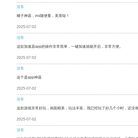
游客
梯子神器，ins随便看，美美哒！
2025-07-02
游客
这款加速器app的操作非常简单，一键加速就能开启，非常方便。
2025-07-02
游客
这个是app神器
2025-07-02
游客
这款游戏非常好玩，画面精美，玩法丰富。我已经玩了好几个小时，还没
2025-07-02
游客