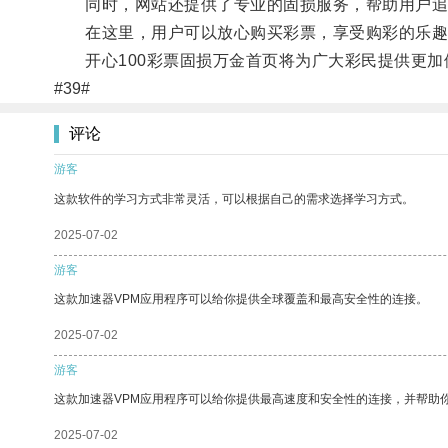
同时，网站还提供了专业的固损服务，帮助用户追
在这里，用户可以放心购买彩票，享受购彩的乐趣
开心100彩票固损万金首页将为广大彩民提供更加
#39#
评论
游客
这款软件的学习方式非常灵活，可以根据自己的需求选择学习方式。
2025-07-02
游客
这款加速器VPM应用程序可以给你提供全球覆盖和最高安全性的连接。
2025-07-02
游客
这款加速器VPM应用程序可以给你提供最高速度和安全性的连接，并帮助
2025-07-02