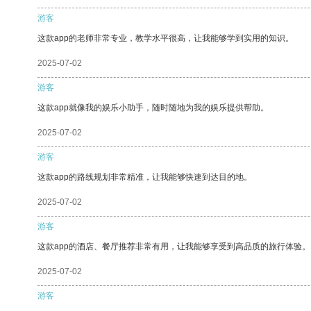
游客
这款app的老师非常专业，教学水平很高，让我能够学到实用的知识。
2025-07-02
游客
这款app就像我的娱乐小助手，随时随地为我的娱乐提供帮助。
2025-07-02
游客
这款app的路线规划非常精准，让我能够快速到达目的地。
2025-07-02
游客
这款app的酒店、餐厅推荐非常有用，让我能够享受到高品质的旅行体验。
2025-07-02
游客