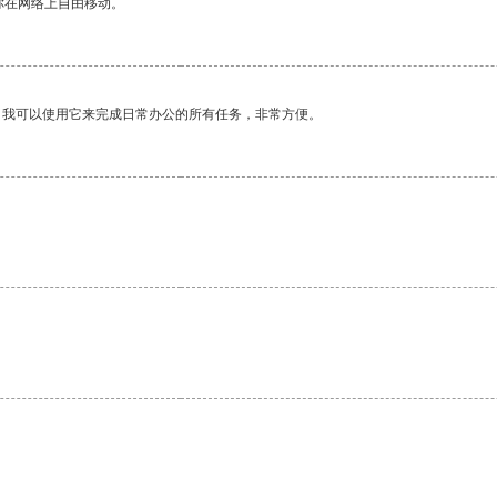
你在网络上自由移动。
。我可以使用它来完成日常办公的所有任务，非常方便。