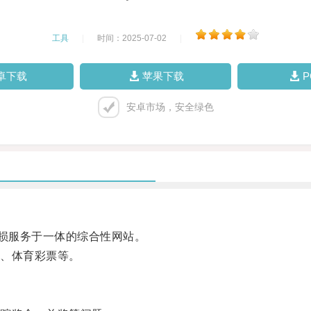
工具
|
时间：2025-07-02
|
卓下载
苹果下载
安卓市场，安全绿色
损服务于一体的综合性网站。
、体育彩票等。