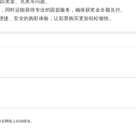
踪奖金、兑奖等问题。
，同时还能获得专业的固损服务，确保获奖金全额兑付。
便捷、安全的购彩体验，让彩票购买更加轻松愉快。
你在网络上自由移动。