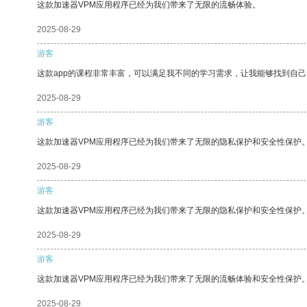
这款加速器VPM应用程序已经为我们带来了无限的流畅体验。
2025-08-29
游客
这款app的课程非常丰富，可以满足我不同的学习需求，让我能够找到自
2025-08-29
游客
这款加速器VPM应用程序已经为我们带来了无限的隐私保护和安全性保护
2025-08-29
游客
这款加速器VPM应用程序已经为我们带来了无限的隐私保护和安全性保护
2025-08-29
游客
这款加速器VPM应用程序已经为我们带来了无限的流畅体验和安全性保护
2025-08-29