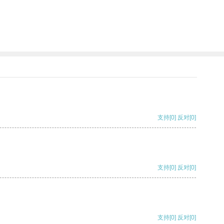
支持
[0]
反对
[0]
支持
[0]
反对
[0]
支持
[0]
反对
[0]