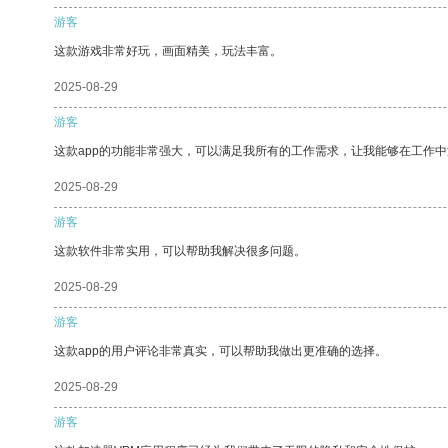
游客
这款游戏非常好玩，画面精美，玩法丰富。
2025-08-29
游客
这款app的功能非常强大，可以满足我所有的工作需求，让我能够在工作
2025-08-29
游客
这款软件非常实用，可以帮助我解决很多问题。
2025-08-29
游客
这款app的用户评论非常真实，可以帮助我做出更准确的选择。
2025-08-29
游客