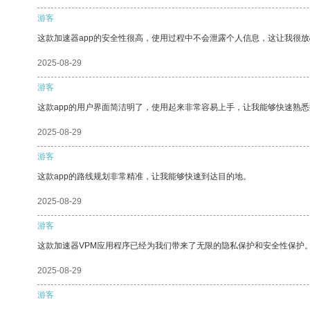
游客
这款加速器app的安全性很高，使用过程中不会泄露个人信息，这让我很
2025-08-29
游客
这款app的用户界面简洁明了，使用起来非常容易上手，让我能够快速熟
2025-08-29
游客
这款app的路线规划非常精准，让我能够快速到达目的地。
2025-08-29
游客
这款加速器VPM应用程序已经为我们带来了无限的隐私保护和安全性保护
2025-08-29
游客