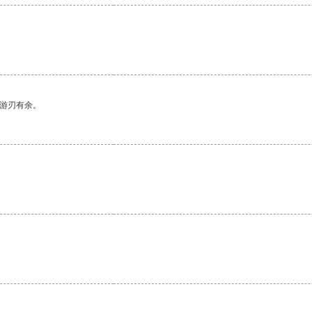
中游刃有余。