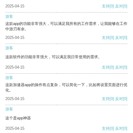
2025-04-15
支持
[0]
反对
[0]
游客
这款app的功能非常强大，可以满足我所有的工作需求，让我能够在工作
中游刃有余。
2025-04-15
支持
[0]
反对
[0]
游客
这款软件的功能非常强大，可以满足我日常使用的需求。
2025-04-15
支持
[0]
反对
[0]
游客
这款加速器app的操作有点复杂，可以简化一下，比如将设置页面进行优
化。
2025-04-15
支持
[0]
反对
[0]
游客
这个是app神器
2025-04-15
支持
[0]
反对
[0]