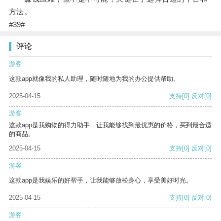
方法。
#39#
评论
游客
这款app就像我的私人助理，随时随地为我的办公提供帮助。
2025-04-15
支持
[0]
反对
[0]
游客
这款app是我购物的得力助手，让我能够找到最优惠的价格，买到最合适
的商品。
2025-04-15
支持
[0]
反对
[0]
游客
这款app是我娱乐的好帮手，让我能够放松身心，享受美好时光。
2025-04-15
支持
[0]
反对
[0]
游客