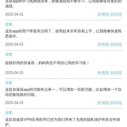
这款app的学习氛围很浓厚，能够激励我不断学习，让我能够取得更好的
成绩。
2025-04-15
支持
[0]
反对
[0]
游客
这款app的用户界面简洁明了，使用起来非常容易上手，让我能够快速熟
悉操作。
2025-04-15
支持
[0]
反对
[0]
游客
超级好用的加速器，妈妈再也不用担心我的学习啦！
2025-04-15
支持
[0]
反对
[0]
游客
这款加速器app的功能有点单一，可以增加一些新功能，比如增加一个自
动切换线路的功能。
2025-04-15
支持
[0]
反对
[0]
游客
这款加速器VPM应用程序已经为我们带来了无限的隐私保护和安全性保
护。