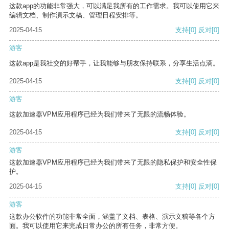
这款app的功能非常强大，可以满足我所有的工作需求。我可以使用它来
编辑文档、制作演示文稿、管理日程安排等。
2025-04-15
支持
[0]
反对
[0]
游客
这款app是我社交的好帮手，让我能够与朋友保持联系，分享生活点滴。
2025-04-15
支持
[0]
反对
[0]
游客
这款加速器VPM应用程序已经为我们带来了无限的流畅体验。
2025-04-15
支持
[0]
反对
[0]
游客
这款加速器VPM应用程序已经为我们带来了无限的隐私保护和安全性保
护。
2025-04-15
支持
[0]
反对
[0]
游客
这款办公软件的功能非常全面，涵盖了文档、表格、演示文稿等各个方
面。我可以使用它来完成日常办公的所有任务，非常方便。