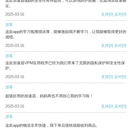
这款加速器app的安全性有待提高，可以加强防护措施，比如增加双重验
证。
2025-03-16
支持
[0]
反对
[0]
游客
这款app的学习氛围很浓厚，能够激励我不断学习，让我能够取得更好的
成绩。
2025-03-16
支持
[0]
反对
[0]
游客
这款加速器VPM应用程序已经为我们带来了无限的隐私保护和安全性保
护。
2025-03-16
支持
[0]
反对
[0]
游客
超级好用的加速器，妈妈再也不用担心我的学习啦！
2025-03-16
支持
[0]
反对
[0]
游客
这款app的物流非常快捷，我下单后很快就能收到商品。