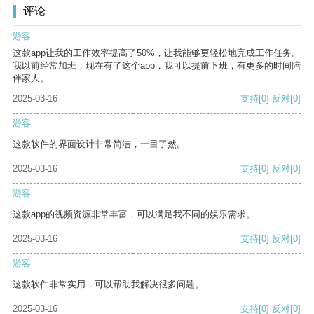
评论
游客
这款app让我的工作效率提高了50%，让我能够更轻松地完成工作任务。
我以前经常加班，现在有了这个app，我可以提前下班，有更多的时间陪
伴家人。
2025-03-16
支持
[0]
反对
[0]
游客
这款软件的界面设计非常简洁，一目了然。
2025-03-16
支持
[0]
反对
[0]
游客
这款app的视频资源非常丰富，可以满足我不同的娱乐需求。
2025-03-16
支持
[0]
反对
[0]
游客
这款软件非常实用，可以帮助我解决很多问题。
2025-03-16
支持
[0]
反对
[0]