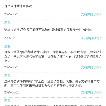
这个软件我非常喜欢
2025-03-16
支持
[0]
反对
[0]
游客
这款加速器VPM应用程序可以给你提供最高速度和安全性的连接。
2025-03-16
支持
[0]
反对
[0]
游客
这款加速器app的加速效果非常好，玩游戏再也不会出现卡顿、掉线的情
况了。我以前玩游戏经常会输，现在有了这个app，我的游戏水平提升了
不少。
2025-03-16
支持
[0]
反对
[0]
游客
这款办公软件的功能非常全面，涵盖了文档、表格、演示文稿等各个方
面。我可以使用它来完成日常办公的所有任务，非常方便。
2025-03-16
支持
[0]
反对
[0]
游客