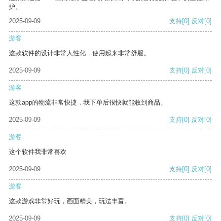
护。
2025-09-09
支持
[0]
反对
[0]
游客
这款软件的设计非常人性化，使用起来非常舒服。
2025-09-09
支持
[0]
反对
[0]
游客
这款app的物流非常快捷，我下单后很快就能收到商品。
2025-09-09
支持
[0]
反对
[0]
游客
这个软件我非常喜欢
2025-09-09
支持
[0]
反对
[0]
游客
这款游戏非常好玩，画面精美，玩法丰富。
2025-09-09
支持
[0]
反对
[0]