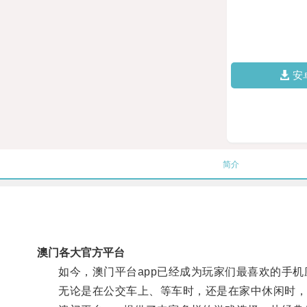
安
简介
澳门各大官方平台
如今，澳门平台app已经成为玩家们最喜欢的手机
无论是在公交车上、等车时，还是在家中休闲时，