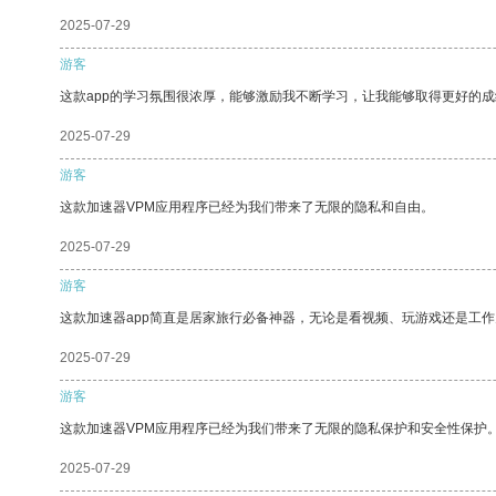
2025-07-29
游客
这款app的学习氛围很浓厚，能够激励我不断学习，让我能够取得更好的成
2025-07-29
游客
这款加速器VPM应用程序已经为我们带来了无限的隐私和自由。
2025-07-29
游客
这款加速器app简直是居家旅行必备神器，无论是看视频、玩游戏还是工
2025-07-29
游客
这款加速器VPM应用程序已经为我们带来了无限的隐私保护和安全性保护
2025-07-29