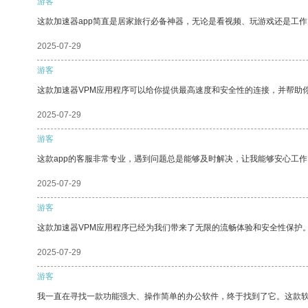
游客
这款加速器app简直是居家旅行必备神器，无论是看视频、玩游戏还是工
2025-07-29
游客
这款加速器VPM应用程序可以给你提供最高速度和安全性的连接，并帮助
2025-07-29
游客
这款app的客服非常专业，遇到问题总是能够及时解决，让我能够安心工作
2025-07-29
游客
这款加速器VPM应用程序已经为我们带来了无限的流畅体验和安全性保护
2025-07-29
游客
我一直在寻找一款功能强大、操作简单的办公软件，终于找到了它。这款