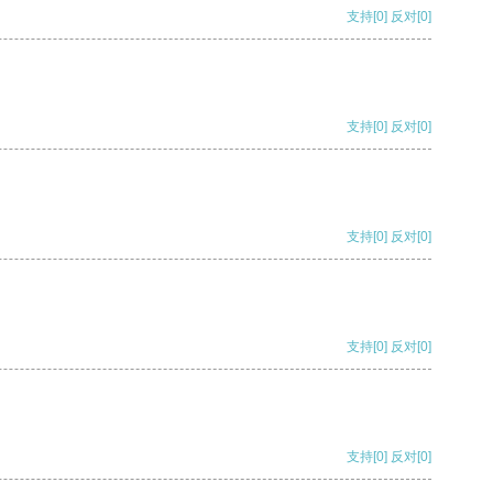
支持
[0]
反对
[0]
支持
[0]
反对
[0]
支持
[0]
反对
[0]
支持
[0]
反对
[0]
支持
[0]
反对
[0]