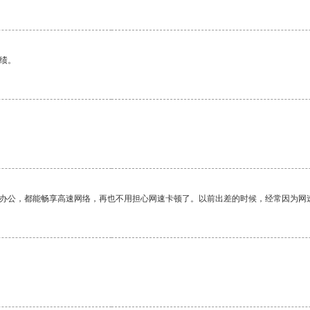
绩。
作办公，都能畅享高速网络，再也不用担心网速卡顿了。以前出差的时候，经常因为网
。