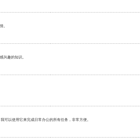
情。
己感兴趣的知识。
。我可以使用它来完成日常办公的所有任务，非常方便。