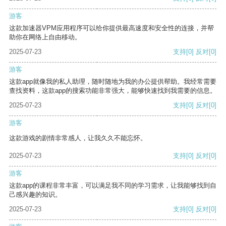
游客
这款加速器VPM应用程序可以给你提供最高速度和安全性的连接，并帮
助你在网络上自由移动。
2025-07-23
支持
[0]
反对
[0]
游客
这款app就像我的私人助理，随时随地为我的办公提供帮助。我经常需要
查找资料，这款app的搜索功能非常强大，能够快速找到我需要的信息。
2025-07-23
支持
[0]
反对
[0]
游客
这款游戏的剧情非常感人，让我久久不能忘怀。
2025-07-23
支持
[0]
反对
[0]
游客
这款app的课程非常丰富，可以满足我不同的学习需求，让我能够找到自
己感兴趣的知识。
2025-07-23
支持
[0]
反对
[0]