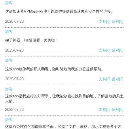
游客
这款加速器VPM应用程序可以给你提供最高速度和安全性的连接。
2025-07-23
支持
[0]
反对
[0]
游客
梯子神器，ins随便看，美美哒！
2025-07-23
支持
[0]
反对
[0]
游客
这款app就像我的私人助理，随时随地为我的办公提供帮助。
2025-07-23
支持
[0]
反对
[0]
游客
这款app是我旅行的好帮手，让我能够轻松找到目的地，了解当地的风土
人情。
2025-07-23
支持
[0]
反对
[0]
游客
这款办公软件的功能非常全面，涵盖了文档、表格、演示文稿等各个方