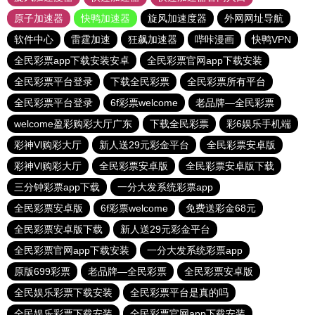
原子加速器
快鸭加速器
旋风加速度器
外网网址导航
软件中心
雷霆加速
狂飙加速器
哔咔漫画
快鸭VPN
全民彩票app下载安装安卓
全民彩票官网app下载安装
全民彩票平台登录
下载全民彩票
全民彩票所有平台
全民彩票平台登录
6f彩票welcome
老品牌—全民彩票
welcome盈彩购彩大厅广东
下载全民彩票
彩6娱乐手机端
彩神Vl购彩大厅
新人送29元彩金平台
全民彩票安卓版
彩神Vl购彩大厅
全民彩票安卓版
全民彩票安卓版下载
三分钟彩票app下载
一分大发系统彩票app
全民彩票安卓版
6f彩票welcome
免费送彩金68元
全民彩票安卓版下载
新人送29元彩金平台
全民彩票官网app下载安装
一分大发系统彩票app
原版699彩票
老品牌—全民彩票
全民彩票安卓版
全民娱乐彩票下载安装
全民彩票平台是真的吗
全民娱乐彩票下载安装
全民彩票官网app下载安装