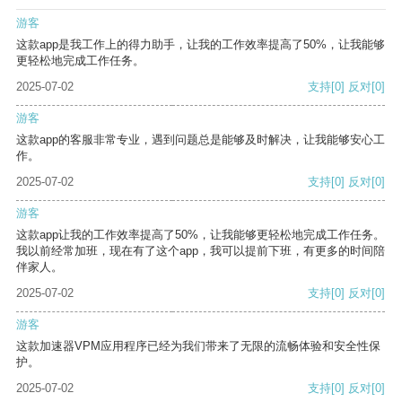
游客
这款app是我工作上的得力助手，让我的工作效率提高了50%，让我能够
更轻松地完成工作任务。
2025-07-02
支持
[0]
反对
[0]
游客
这款app的客服非常专业，遇到问题总是能够及时解决，让我能够安心工
作。
2025-07-02
支持
[0]
反对
[0]
游客
这款app让我的工作效率提高了50%，让我能够更轻松地完成工作任务。
我以前经常加班，现在有了这个app，我可以提前下班，有更多的时间陪
伴家人。
2025-07-02
支持
[0]
反对
[0]
游客
这款加速器VPM应用程序已经为我们带来了无限的流畅体验和安全性保
护。
2025-07-02
支持
[0]
反对
[0]