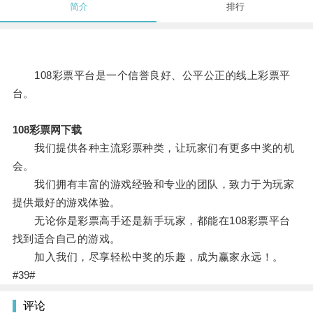
简介
排行
108彩票平台是一个信誉良好、公平公正的线上彩票平
台。
108彩票网下载
我们提供各种主流彩票种类，让玩家们有更多中奖的机
会。
我们拥有丰富的游戏经验和专业的团队，致力于为玩家
提供最好的游戏体验。
无论你是彩票高手还是新手玩家，都能在108彩票平台
找到适合自己的游戏。
加入我们，尽享轻松中奖的乐趣，成为赢家永远！。
#39#
评论