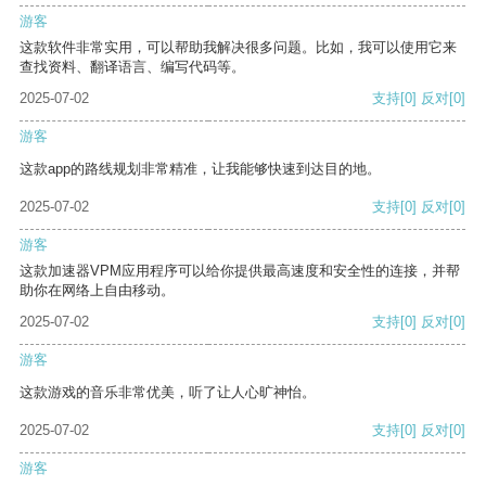
游客
这款软件非常实用，可以帮助我解决很多问题。比如，我可以使用它来
查找资料、翻译语言、编写代码等。
2025-07-02
支持
[0]
反对
[0]
游客
这款app的路线规划非常精准，让我能够快速到达目的地。
2025-07-02
支持
[0]
反对
[0]
游客
这款加速器VPM应用程序可以给你提供最高速度和安全性的连接，并帮
助你在网络上自由移动。
2025-07-02
支持
[0]
反对
[0]
游客
这款游戏的音乐非常优美，听了让人心旷神怡。
2025-07-02
支持
[0]
反对
[0]
游客