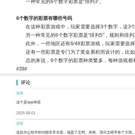
一种常见的6个数字彩票是“排列3”。
6个数字的彩票有哪些号码
在这种彩票游戏中，玩家需要选择3个数字，这3个
另一种常见的6个数字彩票是“排列5”，规则和排列
此外，一些地区还有6/49彩票游戏，玩家需要选择
还有一些彩票是专门为了奖金累积而设计的，比如“
总的来说，6个数字的彩票种类繁多，每种游戏都有
#39#
评论
游客
这个是app神器
2025-08-01
游客
这款办公软件的功能非常全面，涵盖了文档、表格、演示文稿等各个方面