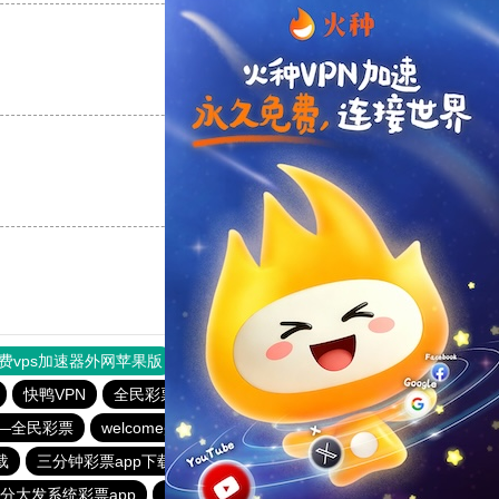
支持
[0]
反对
[0]
支持
[0]
反对
[0]
费vps加速器外网苹果版
旋风加速度器
快连加速器
快鸭VPN
全民彩票app下载安装安卓
—全民彩票
welcome盈彩购彩大厅广东
下载全民彩票
载
三分钟彩票app下载
一分大发系统彩票app
分大发系统彩票app
原版699彩票
老品牌—全民彩票