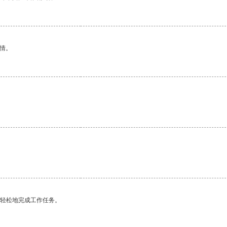
情。
更轻松地完成工作任务。