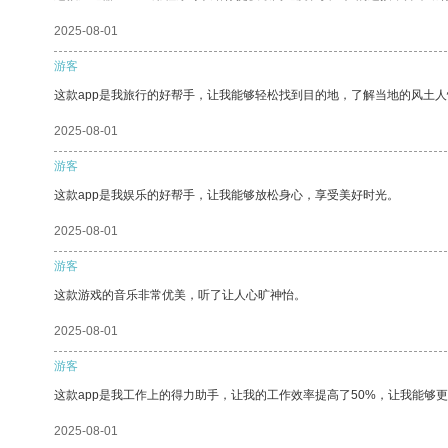
2025-08-01
游客
这款app是我旅行的好帮手，让我能够轻松找到目的地，了解当地的风土人
2025-08-01
游客
这款app是我娱乐的好帮手，让我能够放松身心，享受美好时光。
2025-08-01
游客
这款游戏的音乐非常优美，听了让人心旷神怡。
2025-08-01
游客
这款app是我工作上的得力助手，让我的工作效率提高了50%，让我能够
2025-08-01