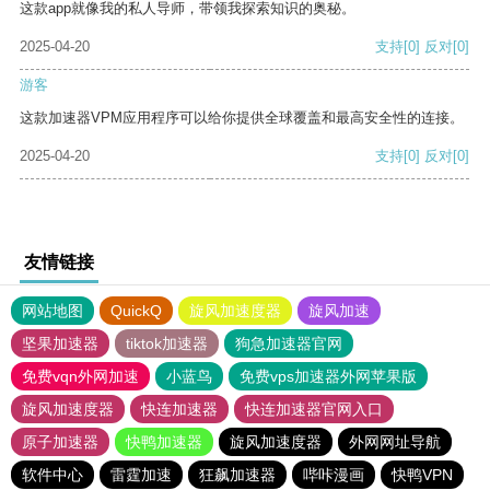
这款app就像我的私人导师，带领我探索知识的奥秘。
2025-04-20
支持
[0]
反对
[0]
游客
这款加速器VPM应用程序可以给你提供全球覆盖和最高安全性的连接。
2025-04-20
支持
[0]
反对
[0]
友情链接
网站地图
QuickQ
旋风加速度器
旋风加速
坚果加速器
tiktok加速器
狗急加速器官网
免费vqn外网加速
小蓝鸟
免费vps加速器外网苹果版
旋风加速度器
快连加速器
快连加速器官网入口
原子加速器
快鸭加速器
旋风加速度器
外网网址导航
软件中心
雷霆加速
狂飙加速器
哔咔漫画
快鸭VPN