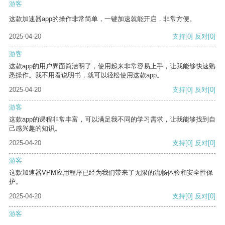
游客
这款加速器app的操作非常简单，一键加速就能开启，非常方便。
2025-04-20
支持
[0]
反对
[0]
游客
这款app的用户界面简洁明了，使用起来非常容易上手，让我能够快速熟
悉操作。我不用看说明书，就可以轻松使用这款app。
2025-04-20
支持
[0]
反对
[0]
游客
这款app的课程非常丰富，可以满足我不同的学习需求，让我能够找到自
己感兴趣的知识。
2025-04-20
支持
[0]
反对
[0]
游客
这款加速器VPM应用程序已经为我们带来了无限的流畅体验和安全性保
护。
2025-04-20
支持
[0]
反对
[0]
游客