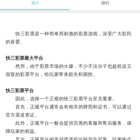
简介
排行
快三彩票是一种简单而刺激的彩票游戏，深受广大彩民
的喜爱。
快三彩票最大平台
然而，由于彩票市场的火爆，不少不法分子也趁机设立
假冒的彩票平台，给玩家带来损失和困扰。
快三彩票平台
因此，选择一个正规的快三彩票平台至关重要。
首先，正规平台通常会有相关的牌照和证书，可以通过
官方渠道查证。
此外，正规平台一般会提供完善的客服和售后服务，保
障玩家的权益。
其次，正规平台的支付渠道也比较安全可靠，玩家的个