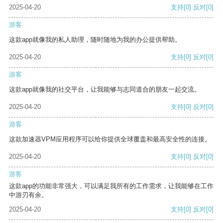
2025-04-20
支持
[0]
反对
[0]
游客
这款app就像我的私人助理，随时随地为我的办公提供帮助。
2025-04-20
支持
[0]
反对
[0]
游客
这款app就像我的社交平台，让我能够与志同道合的朋友一起交流。
2025-04-20
支持
[0]
反对
[0]
游客
这款加速器VPM应用程序可以给你提供全球覆盖和最高安全性的连接。
2025-04-20
支持
[0]
反对
[0]
游客
这款app的功能非常强大，可以满足我所有的工作需求，让我能够在工作
中游刃有余。
2025-04-20
支持
[0]
反对
[0]