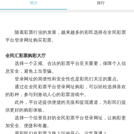
简介
排行
随着彩票行业的发展，越来越多的彩民选择在全民彩票
平台登录网址购买彩票。
全民汇彩票购彩大厅
选择一个正规、合法的彩票平台至关重要，保障个人信
息安全，避免上当受骗。
登录网址的简便性和安全性也是彩民们关注的重点。
通过在全民彩票平台登录网址购彩，可以轻松选择喜欢
的彩种，参与到激动人心的彩票游戏中。
此外，平台还提供便捷的充值和提现通道，为彩民们提
供更好的购彩体验。
选择一个信誉良好的全民彩票平台登录网址，让购彩更
加安全、便捷和有趣。
愿彩民们在彩票之路上玩的开心，运气亨通！。