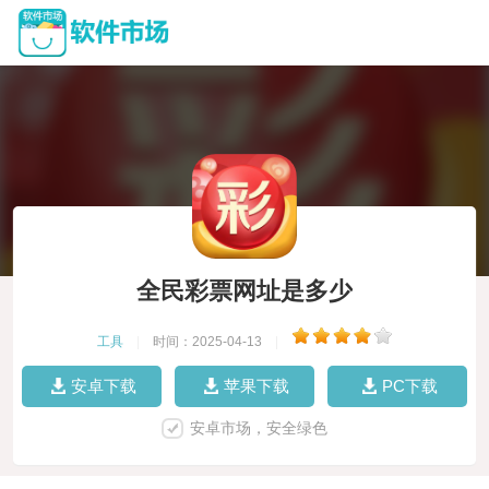
全民彩票网址是多少
工具
|
时间：2025-04-13
|
安卓下载
苹果下载
PC下载
安卓市场，安全绿色