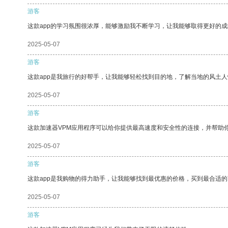
游客
这款app的学习氛围很浓厚，能够激励我不断学习，让我能够取得更好的成
2025-05-07
游客
这款app是我旅行的好帮手，让我能够轻松找到目的地，了解当地的风土人
2025-05-07
游客
这款加速器VPM应用程序可以给你提供最高速度和安全性的连接，并帮助
2025-05-07
游客
这款app是我购物的得力助手，让我能够找到最优惠的价格，买到最合适
2025-05-07
游客