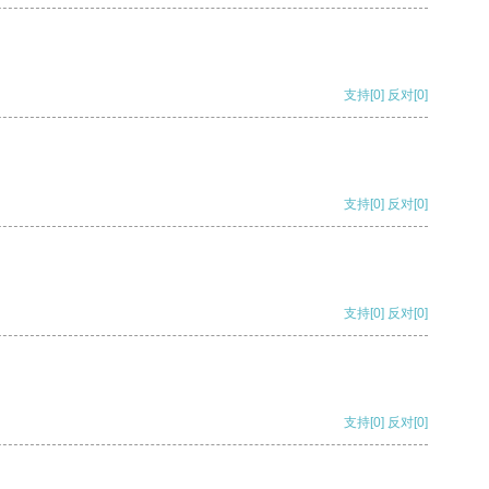
支持
[0]
反对
[0]
支持
[0]
反对
[0]
支持
[0]
反对
[0]
支持
[0]
反对
[0]