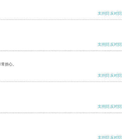
支持
[0]
反对
[0]
支持
[0]
反对
[0]
非常担心。
支持
[0]
反对
[0]
支持
[0]
反对
[0]
支持
[0]
反对
[0]