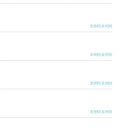
支持
[0]
反对
[0]
支持
[0]
反对
[0]
支持
[0]
反对
[0]
支持
[0]
反对
[0]