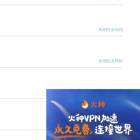
支持
[0]
反对
[0]
支持
[0]
反对
[0]
支持
[0]
反对
[0]
支持
[0]
反对
[0]