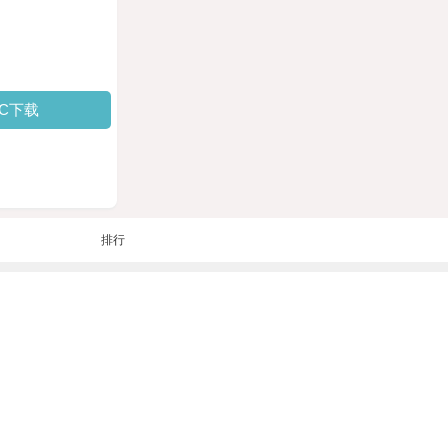
PC下载
排行