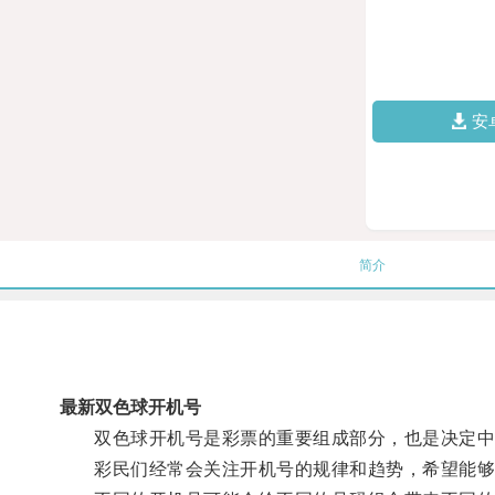
安
简介
最新双色球开机号
双色球开机号是彩票的重要组成部分，也是决定中
彩民们经常会关注开机号的规律和趋势，希望能够