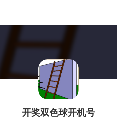
开奖双色球开机号