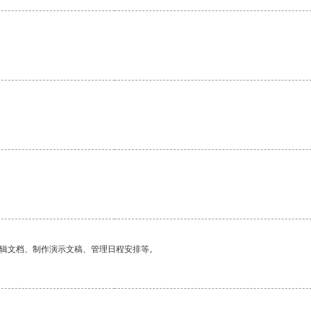
编辑文档、制作演示文稿、管理日程安排等。