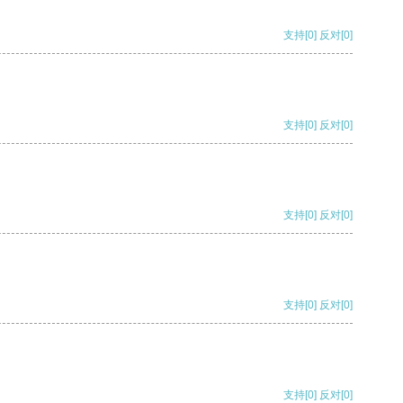
支持
[0]
反对
[0]
支持
[0]
反对
[0]
支持
[0]
反对
[0]
支持
[0]
反对
[0]
支持
[0]
反对
[0]