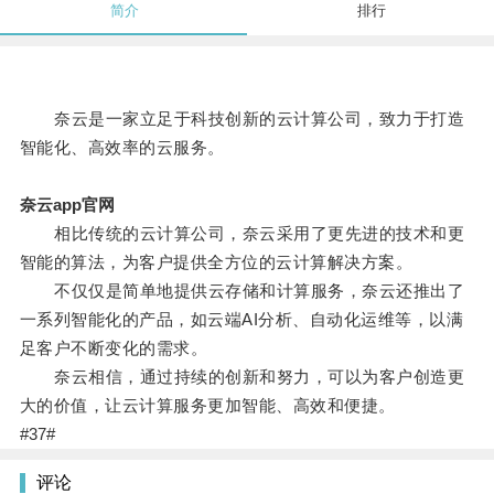
简介
排行
奈云是一家立足于科技创新的云计算公司，致力于打造
智能化、高效率的云服务。
奈云app官网
相比传统的云计算公司，奈云采用了更先进的技术和更
智能的算法，为客户提供全方位的云计算解决方案。
不仅仅是简单地提供云存储和计算服务，奈云还推出了
一系列智能化的产品，如云端AI分析、自动化运维等，以满
足客户不断变化的需求。
奈云相信，通过持续的创新和努力，可以为客户创造更
大的价值，让云计算服务更加智能、高效和便捷。
#37#
评论