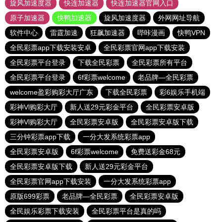
旋风加速度器
快连加速器
快连加速器官网入口
原子加速器
快鸭加速器
旋风加速度器
外网网址导航
软件中心
雷霆加速
狂飙加速器
哔咔漫画
快鸭VPN
全民彩票app下载安装安卓
全民彩票官网app下载安装
全民彩票平台登录
下载全民彩票
全民彩票所有平台
全民彩票平台登录
6f彩票welcome
老品牌—全民彩票
welcome盈彩购彩大厅广东
下载全民彩票
彩6娱乐手机端
彩神Vl购彩大厅
新人送29元彩金平台
全民彩票安卓版
彩神Vl购彩大厅
全民彩票安卓版
全民彩票安卓版下载
三分钟彩票app下载
一分大发系统彩票app
全民彩票安卓版
6f彩票welcome
免费送彩金68元
全民彩票安卓版下载
新人送29元彩金平台
全民彩票官网app下载安装
一分大发系统彩票app
原版699彩票
老品牌—全民彩票
全民彩票安卓版
全民娱乐彩票下载安装
全民彩票平台是真的吗