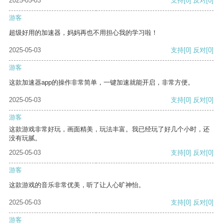
2025-05-03
支持
[0]
反对
[0]
游客
超级好用的加速器，妈妈再也不用担心我的学习啦！
2025-05-03
支持
[0]
反对
[0]
游客
这款加速器app的操作非常简单，一键加速就能开启，非常方便。
2025-05-03
支持
[0]
反对
[0]
游客
这款游戏非常好玩，画面精美，玩法丰富。我已经玩了好几个小时，还
没有玩腻。
2025-05-03
支持
[0]
反对
[0]
游客
这款游戏的音乐非常优美，听了让人心旷神怡。
2025-05-03
支持
[0]
反对
[0]
游客