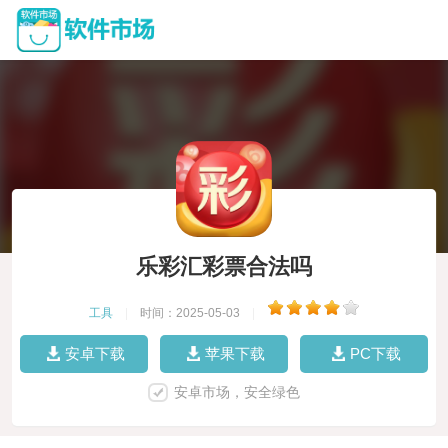
乐彩汇彩票合法吗
工具
|
时间：2025-05-03
|
安卓下载
苹果下载
PC下载
安卓市场，安全绿色