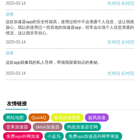
2025-03-14
支持
[0]
反对
[0]
游客
这款加速器app的安全性很高，使用过程中不会泄露个人信息，这让我很
放心。我以前使用过一些其他的加速器app，经常会出现个人信息泄露的
情况，这让我非常担心。
2025-03-14
支持
[0]
反对
[0]
游客
这款app就像我的私人导师，带领我探索知识的奥秘。
2025-03-14
支持
[0]
反对
[0]
友情链接
网站地图
QuickQ
旋风加速度器
旋风加速
坚果加速器
tiktok加速器
狗急加速器官网
免费vqn外网加速
小蓝鸟
免费vps加速器外网苹果版