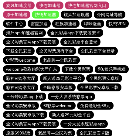
旋风加速度器
快连加速器
快连加速器官网入口
原子加速器
快鸭加速器
旋风加速度器
外网网址导航
软件中心
雷霆加速
狂飙加速器
哔咔漫画
快鸭VPN
海外npv加速器官网
全民彩票app下载安装安卓
全民彩票官网app下载安装
全民彩票平台登录
下载全民彩票
全民彩票所有平台
全民彩票平台登录
6f彩票welcome
老品牌—全民彩票
welcome盈彩购彩大厅广东
下载全民彩票
彩6娱乐手机端
彩神Vl购彩大厅
新人送29元彩金平台
全民彩票安卓版
彩神Vl购彩大厅
全民彩票安卓版
全民彩票安卓版下载
三分钟彩票app下载
一分大发系统彩票app
全民彩票安卓版
6f彩票welcome
免费送彩金68元
全民彩票安卓版下载
新人送29元彩金平台
全民彩票官网app下载安装
一分大发系统彩票app
原版699彩票
老品牌—全民彩票
全民彩票安卓版