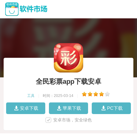
全民彩票app下载安卓
工具
|
时间：2025-03-14
|
安卓下载
苹果下载
PC下载
安卓市场，安全绿色