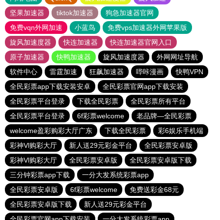
坚果加速器
tiktok加速器
狗急加速器官网
免费vqn外网加速
小蓝鸟
免费vps加速器外网苹果版
旋风加速度器
快连加速器
快连加速器官网入口
原子加速器
快鸭加速器
旋风加速度器
外网网址导航
软件中心
雷霆加速
狂飙加速器
哔咔漫画
快鸭VPN
全民彩票app下载安装安卓
全民彩票官网app下载安装
全民彩票平台登录
下载全民彩票
全民彩票所有平台
全民彩票平台登录
6f彩票welcome
老品牌—全民彩票
welcome盈彩购彩大厅广东
下载全民彩票
彩6娱乐手机端
彩神Vl购彩大厅
新人送29元彩金平台
全民彩票安卓版
彩神Vl购彩大厅
全民彩票安卓版
全民彩票安卓版下载
三分钟彩票app下载
一分大发系统彩票app
全民彩票安卓版
6f彩票welcome
免费送彩金68元
全民彩票安卓版下载
新人送29元彩金平台
全民彩票官网app下载安装
一分大发系统彩票app