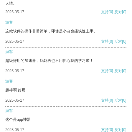
人情。
2025-05-17
支持
[0]
反对
[0]
游客
这款软件的操作非常简单，即使是小白也能快速上手。
2025-05-17
支持
[0]
反对
[0]
游客
超级好用的加速器，妈妈再也不用担心我的学习啦！
2025-05-17
支持
[0]
反对
[0]
游客
超棒啊 好用
2025-05-17
支持
[0]
反对
[0]
游客
这个是app神器
2025-05-17
支持
[0]
反对
[0]