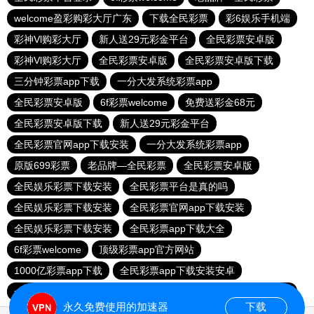
welcome盈彩购彩大厅广东
下载全民彩票
彩6娱乐手机端
彩神Vl购彩大厅
新人送29元彩金平台
全民彩票安卓版
彩神Vl购彩大厅
全民彩票安卓版
全民彩票安卓版下载
三分钟彩票app下载
一分大发系统彩票app
全民彩票安卓版
6f彩票welcome
免费送彩金68元
全民彩票安卓版下载
新人送29元彩金平台
全民彩票官网app下载安装
一分大发系统彩票app
原版699彩票
老品牌—全民彩票
全民彩票安卓版
全民娱乐彩票下载安装
全民彩票平台是真的吗
全民娱乐彩票下载安装
全民彩票官网app下载安装
全民娱乐彩票下载安装
全民彩票app下载大全
6f彩票welcome
顶级彩票app官方网站
1000亿彩票app下载
全民彩票app下载安装安卓
一分大发系统彩票app
老品牌—全民彩票
彩神Vl购彩大厅
永久免费使用的加速器
下载