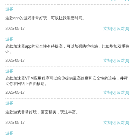
游客
这款app的游戏非常好玩，可以让我消磨时间。
2025-05-17
支持
[0]
反对
[0]
游客
这款加速器app的安全性有待提高，可以加强防护措施，比如增加双重验
证。
2025-05-17
支持
[0]
反对
[0]
游客
这款加速器VPM应用程序可以给你提供最高速度和安全性的连接，并帮
助你在网络上自由移动。
2025-05-17
支持
[0]
反对
[0]
游客
这款游戏非常好玩，画面精美，玩法丰富。
2025-05-17
支持
[0]
反对
[0]
游客