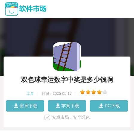
双色球幸运数字中奖是多少钱啊
工具
|
时间：2025-05-17
|
安卓下载
苹果下载
PC下载
安卓市场，安全绿色