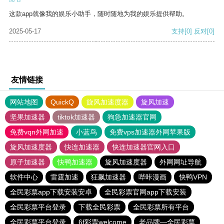
这款app就像我的娱乐小助手，随时随地为我的娱乐提供帮助。
2025-05-17
支持
[0]
反对
[0]
友情链接
网站地图
QuickQ
旋风加速度器
旋风加速
坚果加速器
tiktok加速器
狗急加速器官网
免费vqn外网加速
小蓝鸟
免费vps加速器外网苹果版
旋风加速度器
快连加速器
快连加速器官网入口
原子加速器
快鸭加速器
旋风加速度器
外网网址导航
软件中心
雷霆加速
狂飙加速器
哔咔漫画
快鸭VPN
全民彩票app下载安装安卓
全民彩票官网app下载安装
全民彩票平台登录
下载全民彩票
全民彩票所有平台
全民彩票平台登录
6f彩票welcome
老品牌—全民彩票