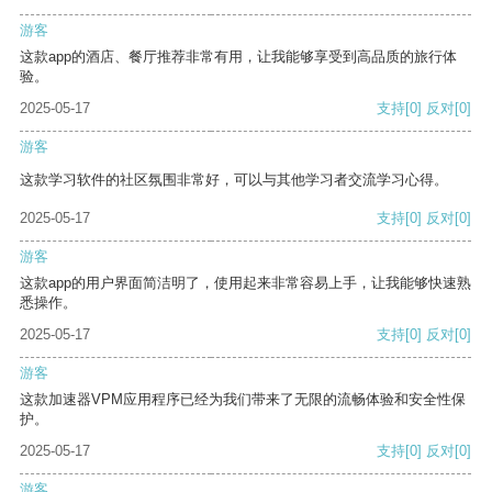
游客
这款app的酒店、餐厅推荐非常有用，让我能够享受到高品质的旅行体
验。
2025-05-17
支持
[0]
反对
[0]
游客
这款学习软件的社区氛围非常好，可以与其他学习者交流学习心得。
2025-05-17
支持
[0]
反对
[0]
游客
这款app的用户界面简洁明了，使用起来非常容易上手，让我能够快速熟
悉操作。
2025-05-17
支持
[0]
反对
[0]
游客
这款加速器VPM应用程序已经为我们带来了无限的流畅体验和安全性保
护。
2025-05-17
支持
[0]
反对
[0]
游客