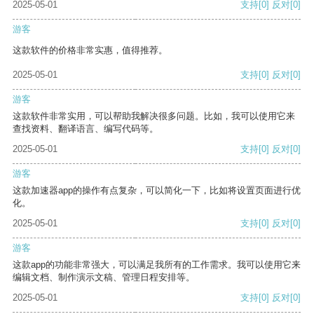
2025-05-01
支持
[0]
反对
[0]
游客
这款软件的价格非常实惠，值得推荐。
2025-05-01
支持
[0]
反对
[0]
游客
这款软件非常实用，可以帮助我解决很多问题。比如，我可以使用它来
查找资料、翻译语言、编写代码等。
2025-05-01
支持
[0]
反对
[0]
游客
这款加速器app的操作有点复杂，可以简化一下，比如将设置页面进行优
化。
2025-05-01
支持
[0]
反对
[0]
游客
这款app的功能非常强大，可以满足我所有的工作需求。我可以使用它来
编辑文档、制作演示文稿、管理日程安排等。
2025-05-01
支持
[0]
反对
[0]