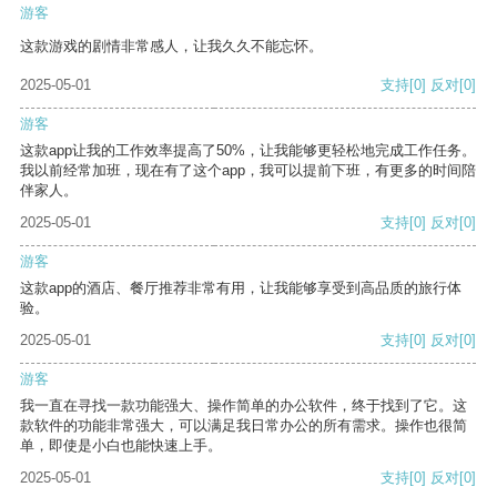
游客
这款游戏的剧情非常感人，让我久久不能忘怀。
2025-05-01
支持
[0]
反对
[0]
游客
这款app让我的工作效率提高了50%，让我能够更轻松地完成工作任务。
我以前经常加班，现在有了这个app，我可以提前下班，有更多的时间陪
伴家人。
2025-05-01
支持
[0]
反对
[0]
游客
这款app的酒店、餐厅推荐非常有用，让我能够享受到高品质的旅行体
验。
2025-05-01
支持
[0]
反对
[0]
游客
我一直在寻找一款功能强大、操作简单的办公软件，终于找到了它。这
款软件的功能非常强大，可以满足我日常办公的所有需求。操作也很简
单，即使是小白也能快速上手。
2025-05-01
支持
[0]
反对
[0]