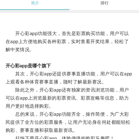
简介
排行
开心彩app功能强大，首先是彩票购买功能，用户可以
在app上方便地购买各种彩票，实时查看开奖结果，轻松了
解中奖情况。
开心彩app是哪个旗下
其次，开心彩app还提供赛事直播功能，用户可以在app
上观看各种体育赛事直播，随时了解最新赛况。
除此之外，开心彩app还有独家的资讯浏览功能，用户
可以在app上浏览最新的彩票资讯、彩票攻略等信息，助力
用户更好地选择购彩。
总的来说，开心彩app功能齐全，操作简便，为广大彩
民提供了全方位的彩票服务，让用户无论身在何处都能轻松
购彩、赛事直播和获取最新资讯。
赶快下载开心彩app，体验便捷的购彩乐趣吧！。