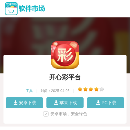
开心彩平台
工具
|
时间：2025-04-05
|
安卓下载
苹果下载
PC下载
安卓市场，安全绿色