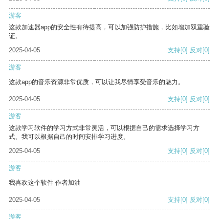
游客
这款加速器app的安全性有待提高，可以加强防护措施，比如增加双重验
证。
2025-04-05
支持
[0]
反对
[0]
游客
这款app的音乐资源非常优质，可以让我尽情享受音乐的魅力。
2025-04-05
支持
[0]
反对
[0]
游客
这款学习软件的学习方式非常灵活，可以根据自己的需求选择学习方
式。我可以根据自己的时间安排学习进度。
2025-04-05
支持
[0]
反对
[0]
游客
我喜欢这个软件 作者加油
2025-04-05
支持
[0]
反对
[0]
游客