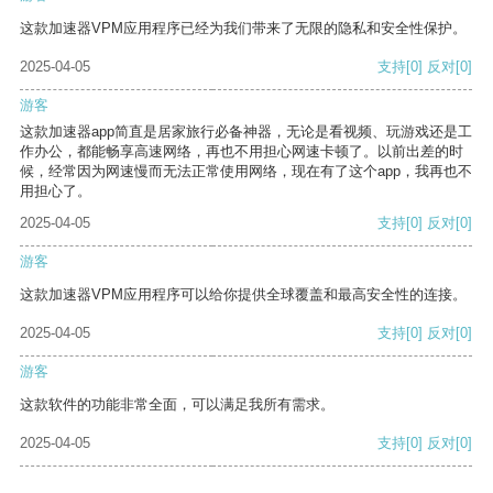
这款加速器VPM应用程序已经为我们带来了无限的隐私和安全性保护。
2025-04-05
支持
[0]
反对
[0]
游客
这款加速器app简直是居家旅行必备神器，无论是看视频、玩游戏还是工
作办公，都能畅享高速网络，再也不用担心网速卡顿了。以前出差的时
候，经常因为网速慢而无法正常使用网络，现在有了这个app，我再也不
用担心了。
2025-04-05
支持
[0]
反对
[0]
游客
这款加速器VPM应用程序可以给你提供全球覆盖和最高安全性的连接。
2025-04-05
支持
[0]
反对
[0]
游客
这款软件的功能非常全面，可以满足我所有需求。
2025-04-05
支持
[0]
反对
[0]