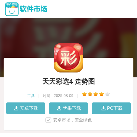
天天彩选4 走势图
工具
|
时间：2025-08-09
|
安卓下载
苹果下载
PC下载
安卓市场，安全绿色