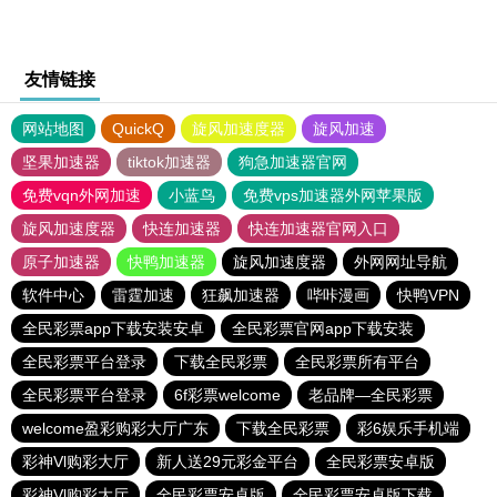
友情链接
网站地图
QuickQ
旋风加速度器
旋风加速
坚果加速器
tiktok加速器
狗急加速器官网
免费vqn外网加速
小蓝鸟
免费vps加速器外网苹果版
旋风加速度器
快连加速器
快连加速器官网入口
原子加速器
快鸭加速器
旋风加速度器
外网网址导航
软件中心
雷霆加速
狂飙加速器
哔咔漫画
快鸭VPN
全民彩票app下载安装安卓
全民彩票官网app下载安装
全民彩票平台登录
下载全民彩票
全民彩票所有平台
全民彩票平台登录
6f彩票welcome
老品牌—全民彩票
welcome盈彩购彩大厅广东
下载全民彩票
彩6娱乐手机端
彩神Vl购彩大厅
新人送29元彩金平台
全民彩票安卓版
彩神Vl购彩大厅
全民彩票安卓版
全民彩票安卓版下载