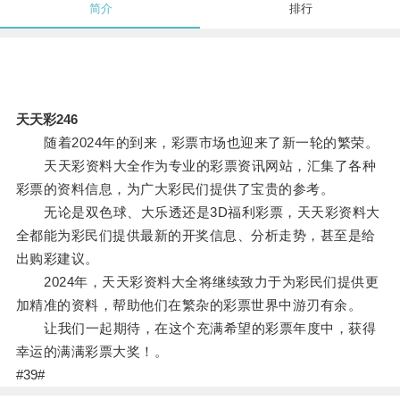
简介
排行
天天彩246
随着2024年的到来，彩票市场也迎来了新一轮的繁荣。
天天彩资料大全作为专业的彩票资讯网站，汇集了各种
彩票的资料信息，为广大彩民们提供了宝贵的参考。
无论是双色球、大乐透还是3D福利彩票，天天彩资料大
全都能为彩民们提供最新的开奖信息、分析走势，甚至是给
出购彩建议。
2024年，天天彩资料大全将继续致力于为彩民们提供更
加精准的资料，帮助他们在繁杂的彩票世界中游刃有余。
让我们一起期待，在这个充满希望的彩票年度中，获得
幸运的满满彩票大奖！。
#39#