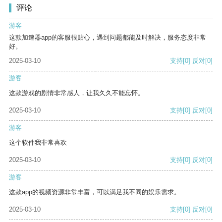
评论
游客
这款加速器app的客服很贴心，遇到问题都能及时解决，服务态度非常
好。
2025-03-10
支持
[0]
反对
[0]
游客
这款游戏的剧情非常感人，让我久久不能忘怀。
2025-03-10
支持
[0]
反对
[0]
游客
这个软件我非常喜欢
2025-03-10
支持
[0]
反对
[0]
游客
这款app的视频资源非常丰富，可以满足我不同的娱乐需求。
2025-03-10
支持
[0]
反对
[0]