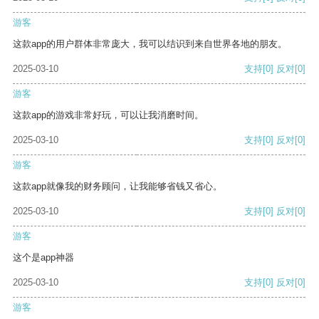
游客
这款app的用户群体非常庞大，我可以结识到来自世界各地的朋友。
2025-03-10
支持
[0]
反对
[0]
游客
这款app的游戏非常好玩，可以让我消磨时间。
2025-03-10
支持
[0]
反对
[0]
游客
这款app就像我的财务顾问，让我能够省钱又省心。
2025-03-10
支持
[0]
反对
[0]
游客
这个是app神器
2025-03-10
支持
[0]
反对
[0]
游客