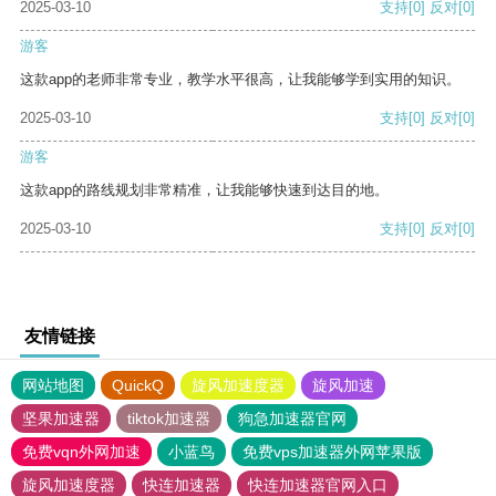
2025-03-10
支持
[0]
反对
[0]
游客
这款app的老师非常专业，教学水平很高，让我能够学到实用的知识。
2025-03-10
支持
[0]
反对
[0]
游客
这款app的路线规划非常精准，让我能够快速到达目的地。
2025-03-10
支持
[0]
反对
[0]
友情链接
网站地图
QuickQ
旋风加速度器
旋风加速
坚果加速器
tiktok加速器
狗急加速器官网
免费vqn外网加速
小蓝鸟
免费vps加速器外网苹果版
旋风加速度器
快连加速器
快连加速器官网入口