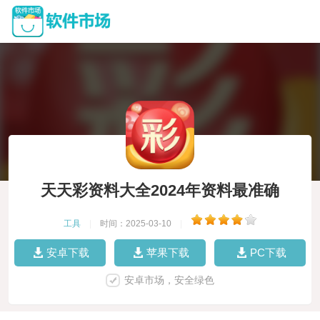
天天彩资料大全2024年资料最准确
工具
|
时间：2025-03-10
|
安卓下载
苹果下载
PC下载
安卓市场，安全绿色