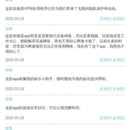
这款加速器VPM应用程序已经为我们带来了无限的隐私保护和自由。
2025-03-19
支持
[0]
反对
[0]
游客
这款加速器app简直是居家旅行必备神器，无论是看视频、玩游戏还是工
作办公，都能畅享高速网络，再也不用担心网速卡顿了。以前出差的时
候，经常因为网速慢而无法正常使用网络，现在有了这个app，我再也不
用担心了。
2025-03-19
支持
[0]
反对
[0]
游客
这款app就像我的娱乐小助手，随时随地为我的娱乐提供帮助。
2025-03-19
支持
[0]
反对
[0]
游客
这款app的游戏非常好玩，可以让我消磨时间。
2025-03-19
支持
[0]
反对
[0]
游客