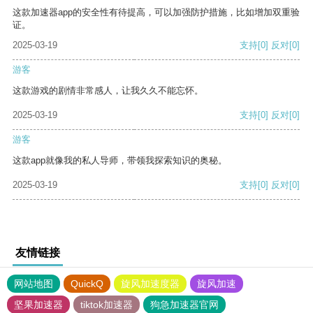
这款加速器app的安全性有待提高，可以加强防护措施，比如增加双重验
证。
2025-03-19
支持
[0]
反对
[0]
游客
这款游戏的剧情非常感人，让我久久不能忘怀。
2025-03-19
支持
[0]
反对
[0]
游客
这款app就像我的私人导师，带领我探索知识的奥秘。
2025-03-19
支持
[0]
反对
[0]
友情链接
网站地图
QuickQ
旋风加速度器
旋风加速
坚果加速器
tiktok加速器
狗急加速器官网