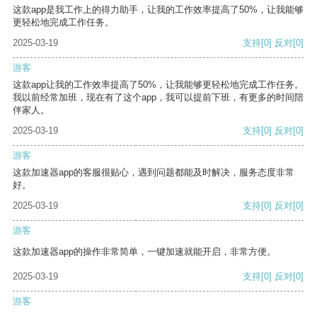
这款app是我工作上的得力助手，让我的工作效率提高了50%，让我能够
更轻松地完成工作任务。
2025-03-19
支持
[0]
反对
[0]
游客
这款app让我的工作效率提高了50%，让我能够更轻松地完成工作任务。
我以前经常加班，现在有了这个app，我可以提前下班，有更多的时间陪
伴家人。
2025-03-19
支持
[0]
反对
[0]
游客
这款加速器app的客服很贴心，遇到问题都能及时解决，服务态度非常
好。
2025-03-19
支持
[0]
反对
[0]
游客
这款加速器app的操作非常简单，一键加速就能开启，非常方便。
2025-03-19
支持
[0]
反对
[0]
游客