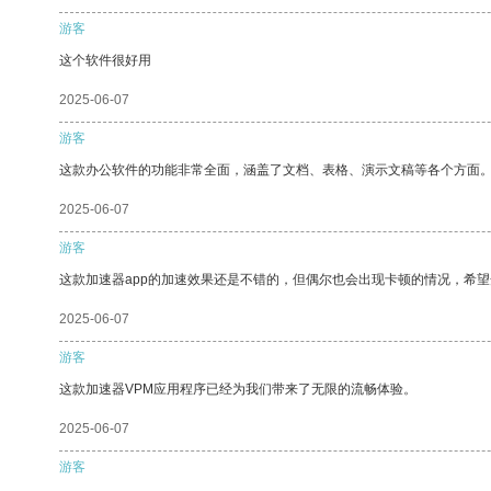
游客
这个软件很好用
2025-06-07
游客
这款办公软件的功能非常全面，涵盖了文档、表格、演示文稿等各个方面
2025-06-07
游客
这款加速器app的加速效果还是不错的，但偶尔也会出现卡顿的情况，希
2025-06-07
游客
这款加速器VPM应用程序已经为我们带来了无限的流畅体验。
2025-06-07
游客