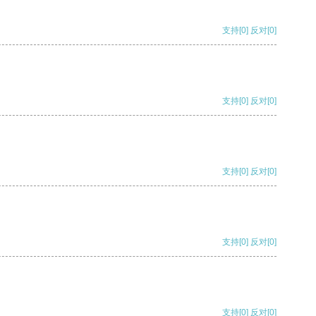
支持
[0]
反对
[0]
支持
[0]
反对
[0]
支持
[0]
反对
[0]
支持
[0]
反对
[0]
支持
[0]
反对
[0]