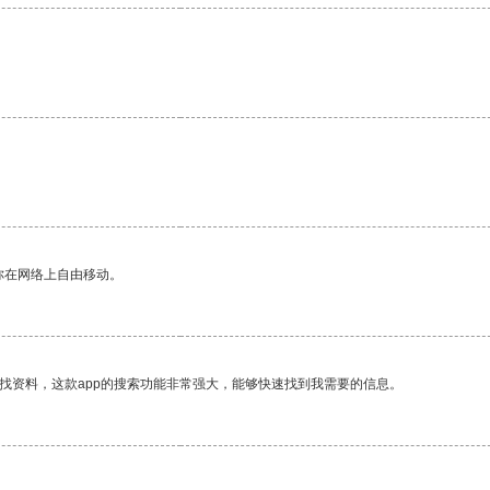
你在网络上自由移动。
找资料，这款app的搜索功能非常强大，能够快速找到我需要的信息。