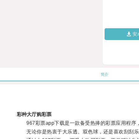
安
简介
彩种大厅购彩票
967彩票app下载是一款备受热捧的彩票应用程序
无论你是热衷于大乐透、双色球，还是喜欢刮刮乐