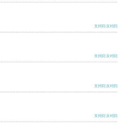
支持
[0]
反对
[0]
支持
[0]
反对
[0]
支持
[0]
反对
[0]
支持
[0]
反对
[0]