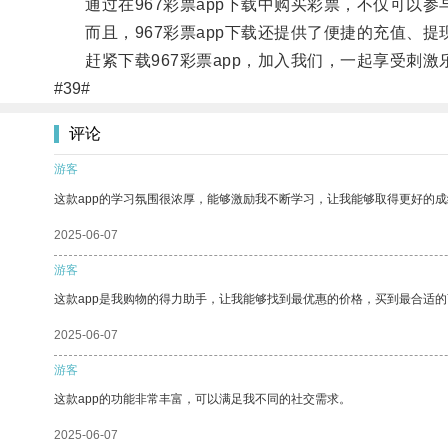
通过在967彩票app下载中购买彩票，不仅可以参
而且，967彩票app下载还提供了便捷的充值、提
赶紧下载967彩票app，加入我们，一起享受刺激
#39#
评论
游客
这款app的学习氛围很浓厚，能够激励我不断学习，让我能够取得更好的成
2025-06-07
游客
这款app是我购物的得力助手，让我能够找到最优惠的价格，买到最合适
2025-06-07
游客
这款app的功能非常丰富，可以满足我不同的社交需求。
2025-06-07