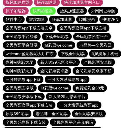
旋风加速度器
快连加速器
快连加速器官网入口
原子加速器
快鸭加速器
旋风加速度器
外网网址导航
软件中心
雷霆加速
狂飙加速器
哔咔漫画
快鸭VPN
全民彩票app下载安装安卓
全民彩票官网app下载安装
全民彩票平台登录
下载全民彩票
全民彩票所有平台
全民彩票平台登录
6f彩票welcome
老品牌—全民彩票
welcome盈彩购彩大厅广东
下载全民彩票
彩6娱乐手机端
彩神Vl购彩大厅
新人送29元彩金平台
全民彩票安卓版
彩神Vl购彩大厅
全民彩票安卓版
全民彩票安卓版下载
三分钟彩票app下载
一分大发系统彩票app
全民彩票安卓版
6f彩票welcome
免费送彩金68元
全民彩票安卓版下载
新人送29元彩金平台
全民彩票官网app下载安装
一分大发系统彩票app
原版699彩票
老品牌—全民彩票
全民彩票安卓版
全民娱乐彩票下载安装
全民彩票平台是真的吗