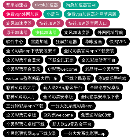
坚果加速器
tiktok加速器
狗急加速器官网
免费vqn外网加速
小蓝鸟
免费vps加速器外网苹果版
旋风加速度器
快连加速器
快连加速器官网入口
原子加速器
快鸭加速器
旋风加速度器
外网网址导航
软件中心
雷霆加速
狂飙加速器
哔咔漫画
快鸭VPN
全民彩票app下载安装安卓
全民彩票官网app下载安装
全民彩票平台登录
下载全民彩票
全民彩票所有平台
全民彩票平台登录
6f彩票welcome
老品牌—全民彩票
welcome盈彩购彩大厅广东
下载全民彩票
彩6娱乐手机端
彩神Vl购彩大厅
新人送29元彩金平台
全民彩票安卓版
彩神Vl购彩大厅
全民彩票安卓版
全民彩票安卓版下载
三分钟彩票app下载
一分大发系统彩票app
全民彩票安卓版
6f彩票welcome
免费送彩金68元
全民彩票安卓版下载
新人送29元彩金平台
全民彩票官网app下载安装
一分大发系统彩票app