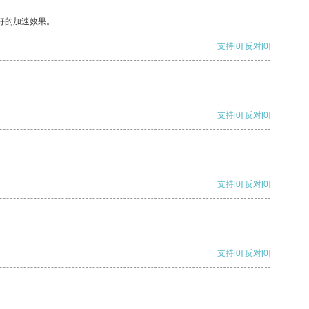
好的加速效果。
支持
[0]
反对
[0]
支持
[0]
反对
[0]
支持
[0]
反对
[0]
支持
[0]
反对
[0]