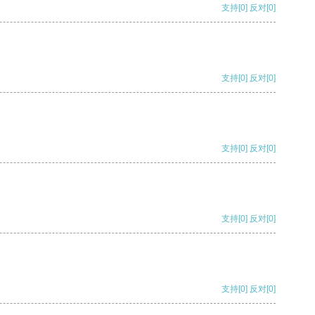
支持
[0]
反对
[0]
支持
[0]
反对
[0]
支持
[0]
反对
[0]
支持
[0]
反对
[0]
支持
[0]
反对
[0]