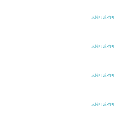
支持
[0]
反对
[0]
支持
[0]
反对
[0]
支持
[0]
反对
[0]
支持
[0]
反对
[0]