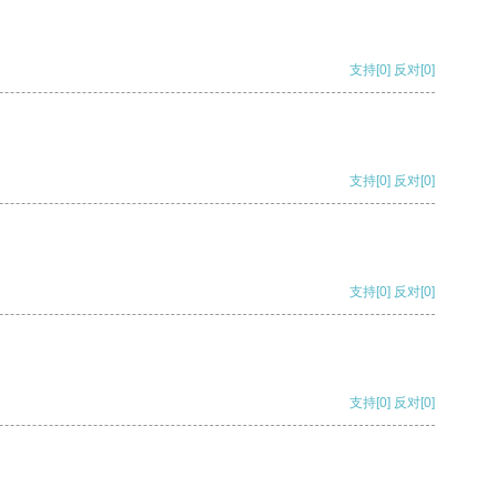
支持
[0]
反对
[0]
支持
[0]
反对
[0]
支持
[0]
反对
[0]
支持
[0]
反对
[0]