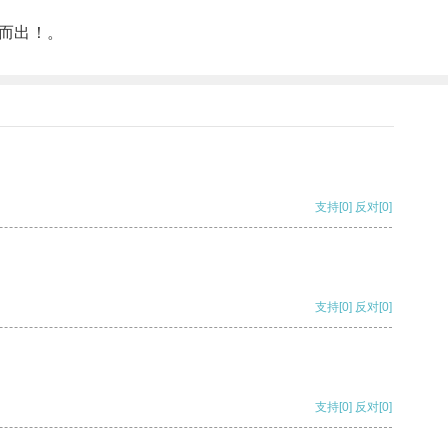
而出！。
支持
[0]
反对
[0]
支持
[0]
反对
[0]
支持
[0]
反对
[0]