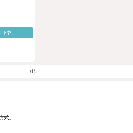
PC下载
排行
方式。