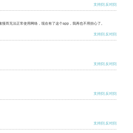
支持
[0]
反对
[0]
速慢而无法正常使用网络，现在有了这个app，我再也不用担心了。
支持
[0]
反对
[0]
支持
[0]
反对
[0]
支持
[0]
反对
[0]
支持
[0]
反对
[0]