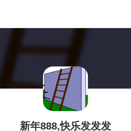
新年888,快乐发发发