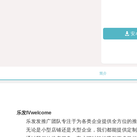
安
简介
乐发IVwelcome
乐发发推广团队专注于为各类企业提供全方位的推广
无论是小型店铺还是大型企业，我们都能提供定制