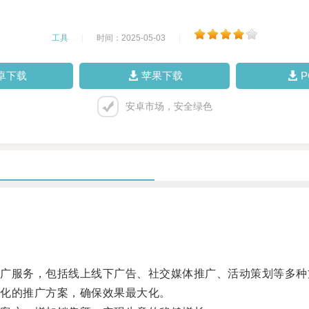
工具
|
时间：2025-05-03
|
卓下载
苹果下载
安卓市场，安全绿色
服务，包括线上线下广告、社交媒体推广、活动策划等多种
化的推广方案，确保效果最大化。