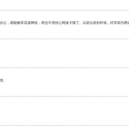
作办公，都能畅享高速网络，再也不用担心网速卡顿了。以前出差的时候，经常因为网
情。