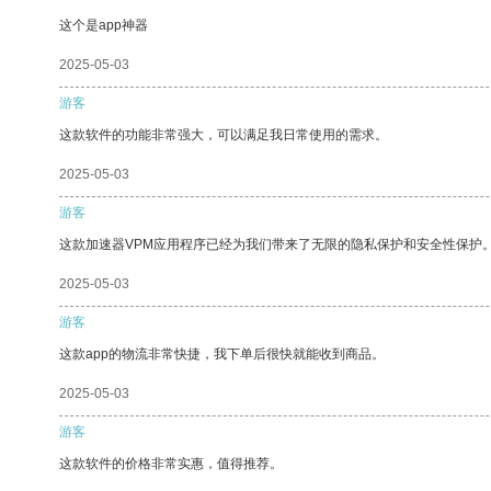
这个是app神器
2025-05-03
游客
这款软件的功能非常强大，可以满足我日常使用的需求。
2025-05-03
游客
这款加速器VPM应用程序已经为我们带来了无限的隐私保护和安全性保护
2025-05-03
游客
这款app的物流非常快捷，我下单后很快就能收到商品。
2025-05-03
游客
这款软件的价格非常实惠，值得推荐。