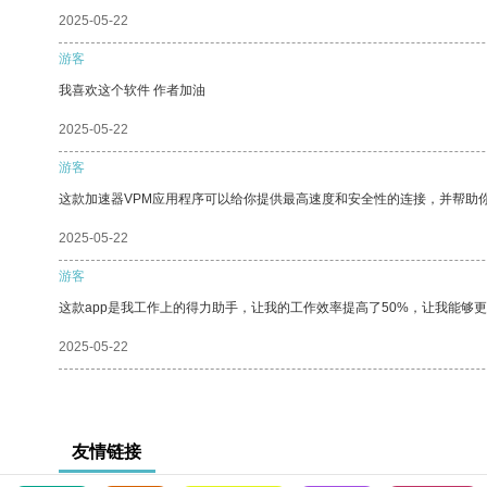
2025-05-22
游客
我喜欢这个软件 作者加油
2025-05-22
游客
这款加速器VPM应用程序可以给你提供最高速度和安全性的连接，并帮助
2025-05-22
游客
这款app是我工作上的得力助手，让我的工作效率提高了50%，让我能够
2025-05-22
友情链接