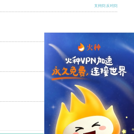
支持
[0]
反对
[0]
支持
[0]
反对
[0]
支持
[0]
反对
[0]
支持
[0]
反对
[0]