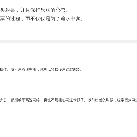
买彩票，并且保持乐观的心态。
票的过程，而不仅仅是为了追求中奖。
。
操作。我不用看说明书，就可以轻松使用这款app。
作办公，都能畅享高速网络，再也不用担心网速卡顿了。以前出差的时候，经常因为网