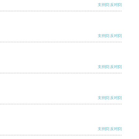
支持
[0]
反对
[0]
支持
[0]
反对
[0]
支持
[0]
反对
[0]
支持
[0]
反对
[0]
支持
[0]
反对
[0]