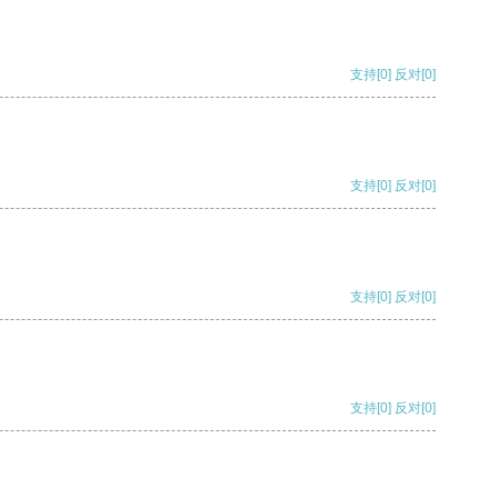
支持
[0]
反对
[0]
支持
[0]
反对
[0]
支持
[0]
反对
[0]
支持
[0]
反对
[0]