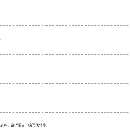
。
找资料、翻译语言、编写代码等。